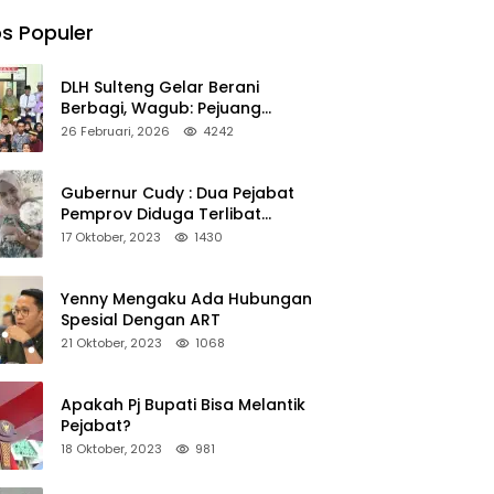
s Populer
DLH Sulteng Gelar Berani
Berbagi, Wagub: Pejuang
Lingkungan Harus Jadi Teladan
26 Februari, 2026
4242
Kepedulian
Gubernur Cudy : Dua Pejabat
Pemprov Diduga Terlibat
Asmara Terlarang Sudah di
17 Oktober, 2023
1430
Non Job
Yenny Mengaku Ada Hubungan
Spesial Dengan ART
21 Oktober, 2023
1068
Apakah Pj Bupati Bisa Melantik
Pejabat?
18 Oktober, 2023
981