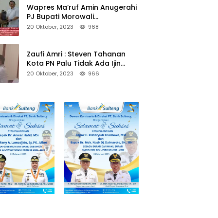
Wapres Ma’ruf Amin Anugerahi
PJ Bupati Morowali
Penghargaan Paritrana Award
20 Oktober, 2023
968
Zaufi Amri : Steven Tahanan
Kota PN Palu Tidak Ada Ijin
Keluar Kota
20 Oktober, 2023
966