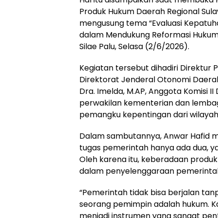
Produk Hukum Daerah Regional Sula
mengusung tema “Evaluasi Kepatu
dalam Mendukung Reformasi Hukum N
Silae Palu, Selasa (2/6/2026).
Kegiatan tersebut dihadiri Direktu
Direktorat Jenderal Otonomi Daera
Dra. Imelda, M.AP, Anggota Komisi II 
perwakilan kementerian dan lembag
pemangku kepentingan dari wilayah 
Dalam sambutannya, Anwar Hafid 
tugas pemerintah hanya ada dua, y
Oleh karena itu, keberadaan produ
dalam penyelenggaraan pemerintah
“Pemerintah tidak bisa berjalan ta
seorang pemimpin adalah hukum. Ka
menjadi instrumen yang sangat pe