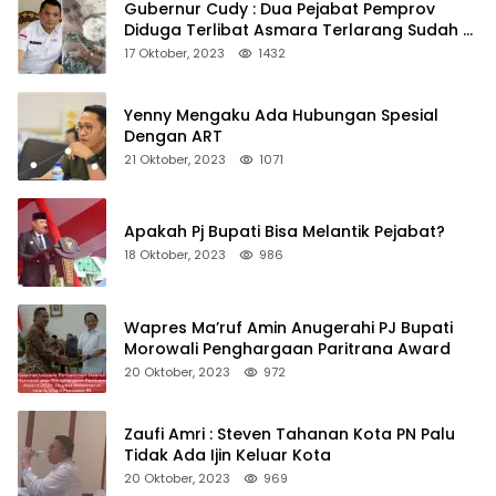
Gubernur Cudy : Dua Pejabat Pemprov
Diduga Terlibat Asmara Terlarang Sudah di
Non Job
17 Oktober, 2023
1432
Yenny Mengaku Ada Hubungan Spesial
Dengan ART
21 Oktober, 2023
1071
Apakah Pj Bupati Bisa Melantik Pejabat?
18 Oktober, 2023
986
Wapres Ma’ruf Amin Anugerahi PJ Bupati
Morowali Penghargaan Paritrana Award
20 Oktober, 2023
972
Zaufi Amri : Steven Tahanan Kota PN Palu
Tidak Ada Ijin Keluar Kota
20 Oktober, 2023
969