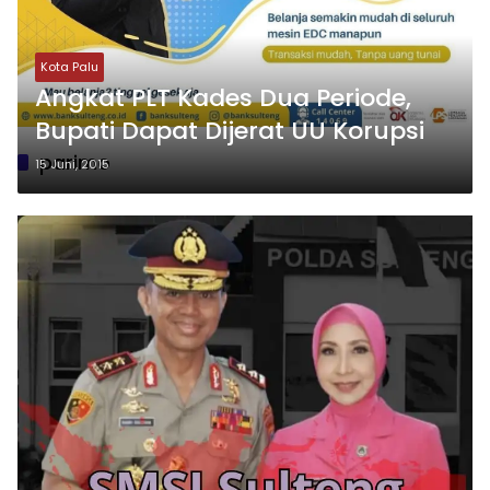
Kota Palu
Angkat PLT Kades Dua Periode,
Bupati Dapat Dijerat UU Korupsi
parimo
15 Juni, 2015