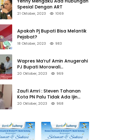
Yenny Mengaku Ada Hubungan
Spesial Dengan ART
21 Oktober, 2023
1069
Apakah Pj Bupati Bisa Melantik
Pejabat?
18 Oktober, 2023
983
Wapres Ma’ruf Amin Anugerahi
PJ Bupati Morowali
Penghargaan Paritrana Award
20 Oktober, 2023
969
Zaufi Amri : Steven Tahanan
Kota PN Palu Tidak Ada Ijin
Keluar Kota
20 Oktober, 2023
968