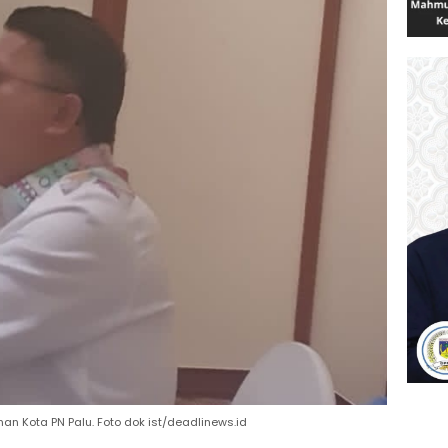
 Kota PN Palu. Foto dok ist/deadlinews.id