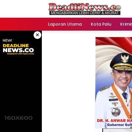
Langsung
ke
konten
Laporan Utama
Kota Palu
Krimi
×