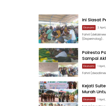
Ini Siasat 
Ekonomi
2 Apri
Fahril (detakne
(Disperindag)…
Polresta Pa
Sampai Akh
Ekonomi
1 April
Fahril (deadlin
Kejati Sul
Murah Untu
Ekonomi
1 April