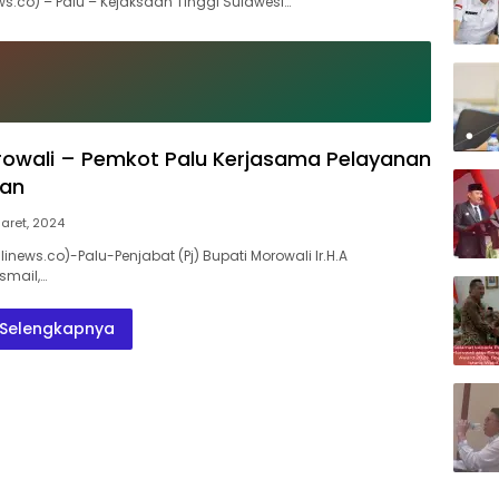
ws.co) – Palu – Kejaksaan Tinggi Sulawesi…
owali – Pemkot Palu Kerjasama Pelayanan
an
aret, 2024
news.co)-Palu-Penjabat (Pj) Bupati Morowali Ir.H.A
mail,…
Selengkapnya