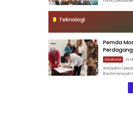
Fahril (deadline
Teknologi
Pemda Mor
Perdagang
Advetorial
29 M
Antasena (deadli
Rachmansyah Is