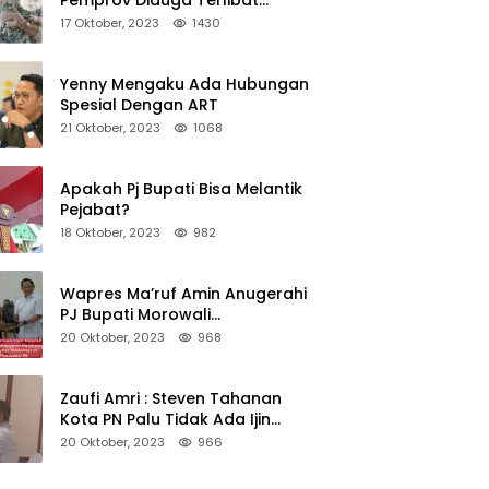
Pemprov Diduga Terlibat
Asmara Terlarang Sudah di
17 Oktober, 2023
1430
Non Job
Yenny Mengaku Ada Hubungan
Spesial Dengan ART
21 Oktober, 2023
1068
Apakah Pj Bupati Bisa Melantik
Pejabat?
18 Oktober, 2023
982
Wapres Ma’ruf Amin Anugerahi
PJ Bupati Morowali
Penghargaan Paritrana Award
20 Oktober, 2023
968
Zaufi Amri : Steven Tahanan
Kota PN Palu Tidak Ada Ijin
Keluar Kota
20 Oktober, 2023
966