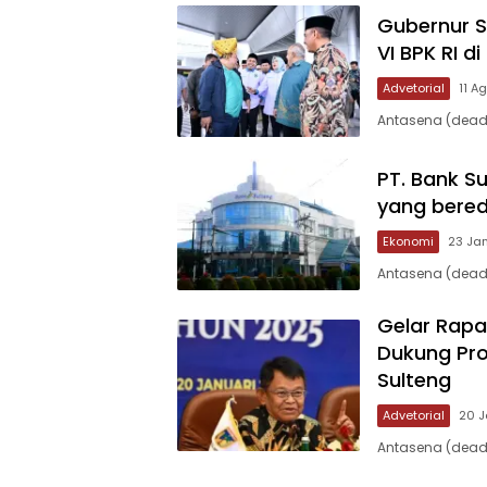
Gubernur S
VI BPK RI d
Advetorial
11 A
Antasena (deadl
PT. Bank Su
yang bered
Ekonomi
23 Jan
Antasena (deadl
Gelar Rap
Dukung Pr
Sulteng
Advetorial
20 J
Antasena (deadl