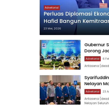
Advetorial
Perluas Diplomasi Ekon
Hafid Bangun Kemitraa
23 Mei, 2026
Gubernur Su
Dorong Jad
Advetorial
6 Fe
Antasena (deadl
Syarifuddin
Nelayan Ma
Advetorial
23 A
Antasena (dead
Nelayan Seluruh