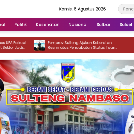
Kamis, 6 Agustus 2026
nal
Politik
Kesehatan
Nasional
Sulbar
Sulsel
Pemprov Sulteng Ajukan Keberatan
Resmi atas Pencabutan Status Tuan
Rumah FORNAS IX Tahun 2027