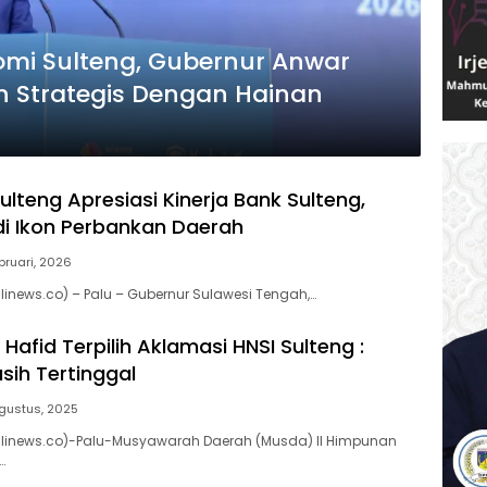
omi Sulteng, Gubernur Anwar
n Strategis Dengan Hainan
lteng Apresiasi Kinerja Bank Sulteng,
i Ikon Perbankan Daerah
bruari, 2026
inews.co) – Palu – Gubernur Sulawesi Tengah,…
 Hafid Terpilih Aklamasi HNSI Sulteng :
sih Tertinggal
gustus, 2025
linews.co)-Palu-Musyawarah Daerah (Musda) II Himpunan
…