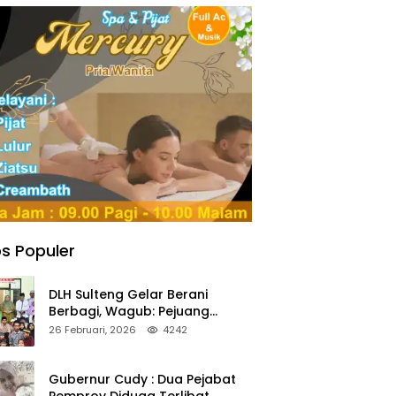
s Populer
DLH Sulteng Gelar Berani
Berbagi, Wagub: Pejuang
Lingkungan Harus Jadi Teladan
26 Februari, 2026
4242
Kepedulian
Gubernur Cudy : Dua Pejabat