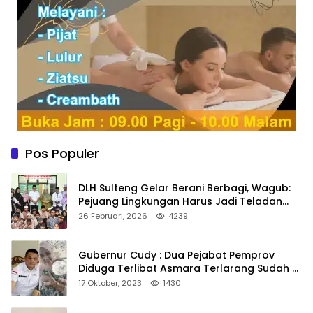
Pos Populer
DLH Sulteng Gelar Berani Berbagi, Wagub:
Pejuang Lingkungan Harus Jadi Teladan
Kepedulian
26 Februari, 2026
4239
Gubernur Cudy : Dua Pejabat Pemprov
Diduga Terlibat Asmara Terlarang Sudah di
Non Job
17 Oktober, 2023
1430