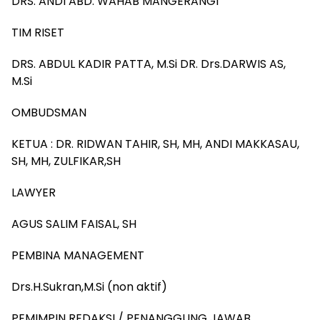
DRS. ANDI ABD. WAHAB MANGERANGI
TIM RISET
DRS. ABDUL KADIR PATTA, M.Si DR. Drs.DARWIS AS,
M.Si
OMBUDSMAN
KETUA : DR. RIDWAN TAHIR, SH, MH, ANDI MAKKASAU,
SH, MH, ZULFIKAR,SH
LAWYER
AGUS SALIM FAISAL, SH
PEMBINA MANAGEMENT
Drs.H.Sukran,M.Si (non aktif)
PEMIMPIN REDAKSI / PENANGGUNG JAWAB