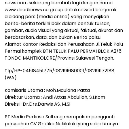
news.com sekarang berubah lagi dengan nama
www.deadlinews.co group detaknews.id bergerak
dibidang pers (media online) yang menyajikan
berita-berita terkini baik dalam bentuk tulisan,
gambar, audio visual yang aktual, faktual, akurat dan
berdasarkan, data, dan bukan Berita palsu.
Alamat Kantor Redaksi dan Perusahaan Jl.Teluk Palu
Permai komplek BTN TELUK PALU PERMAI BLOK A2/6
TONDO MANTIKOLORE/Provinsi Sulawesi Tengah.
Tlp/HP-04518451775/082191680001/082191172188
(WA)
Komisaris Utama : Moh.Maulana Patta
Direktur Utama : Andi Attas Abdullah, S.I.Kom
Direksi : Dr.Drs.Darwis AS, M.Si
PT.Media Perkasa Sulteng merupakan pengganti
perusahan CV.Grafika Nokilalaki yang sebelumnya