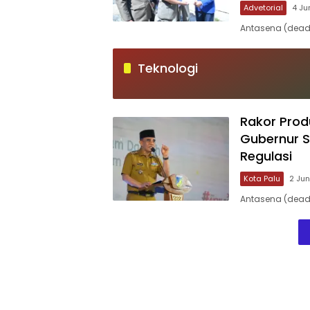
Advetorial
4 Ju
Antasena (deadl
Teknologi
Rakor Prod
Gubernur S
Regulasi
Kota Palu
2 Jun
Antasena (deadl