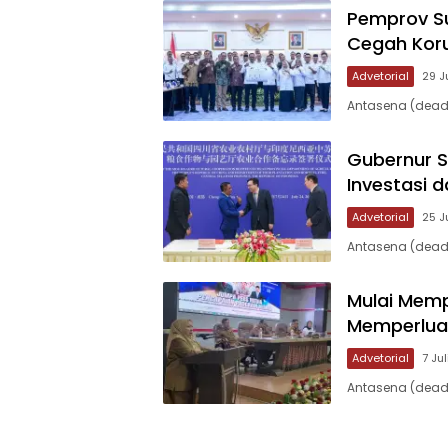
Pemprov Su
Cegah Koru
Advetorial
29 J
Antasena (deadl
Gubernur S
Investasi d
Advetorial
25 J
Antasena (deadl
Mulai Memp
Memperlua
Advetorial
7 Ju
Antasena (deadli