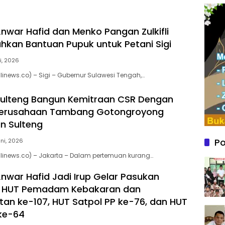
nwar Hafid dan Menko Pangan Zulkifli
hkan Bantuan Pupuk untuk Petani Sigi
li, 2026
inews.co) – Sigi – Gubernur Sulawesi Tengah,…
Sulteng Bangun Kemitraan CSR Dengan
Perusahaan Tambang Gotongroyong
 Sulteng
Po
uni, 2026
linews.co) – Jakarta – Dalam pertemuan kurang…
nwar Hafid Jadi Irup Gelar Pasukan
n HUT Pemadam Kebakaran dan
an ke-107, HUT Satpol PP ke-76, dan HUT
ke-64