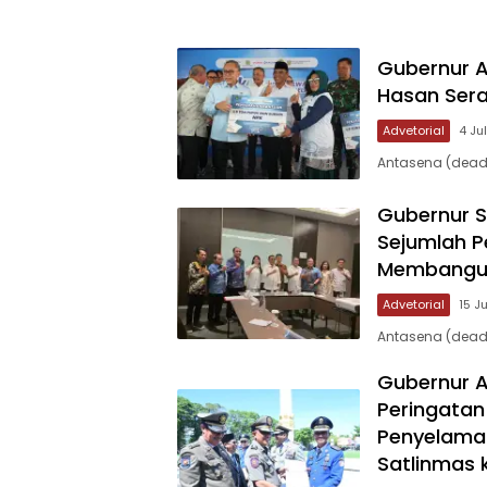
Gubernur A
Hasan Sera
Advetorial
4 Ju
Antasena (deadl
Gubernur 
Sejumlah 
Membangun
Advetorial
15 J
Antasena (dead
Gubernur A
Peringata
Penyelamat
Satlinmas 