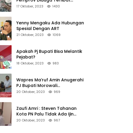
Pemprov Diduga Terlibat
Asmara Terlarang Sudah di
17 Oktober, 2023
1430
Non Job
Yenny Mengaku Ada Hubungan
Spesial Dengan ART
21 Oktober, 2023
1069
Apakah Pj Bupati Bisa Melantik
Pejabat?
18 Oktober, 2023
983
Wapres Ma’ruf Amin Anugerahi
PJ Bupati Morowali
Penghargaan Paritrana Award
20 Oktober, 2023
969
Zaufi Amri : Steven Tahanan
Kota PN Palu Tidak Ada Ijin
Keluar Kota
20 Oktober, 2023
967