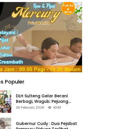
s Populer
DLH Sulteng Gelar Berani
Berbagi, Wagub: Pejuang
Lingkungan Harus Jadi Teladan
26 Februari, 2026
4243
Kepedulian
Gubernur Cudy : Dua Pejabat