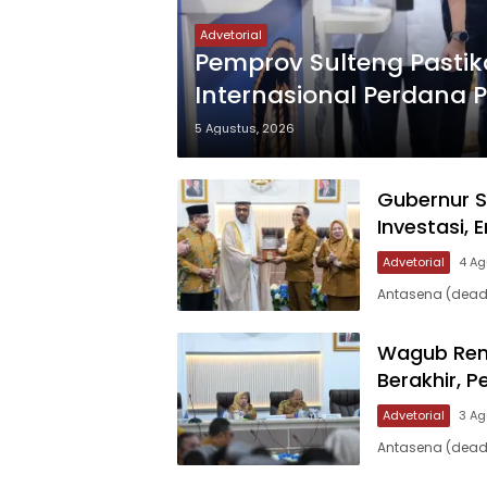
Advetorial
Pemprov Sulteng Pasti
Internasional Perdana 
5 Agustus, 2026
Gubernur S
Investasi, 
Advetorial
4 Ag
Antasena (deadl
Wagub Reny
Berakhir, 
Advetorial
3 Ag
Antasena (deadl