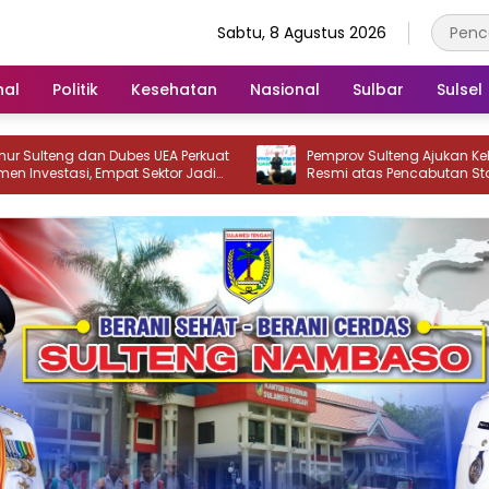
Sabtu, 8 Agustus 2026
nal
Politik
Kesehatan
Nasional
Sulbar
Sulsel
UEA Perkuat
Pemprov Sulteng Ajukan Keberatan
ktor Jadi
Resmi atas Pencabutan Status Tuan
Rumah FORNAS IX Tahun 2027