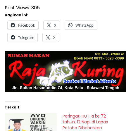
Post Views:
305
Bagikan ini:
Facebook
X
WhatsApp
Telegram
X
Terkait
Peringati HUT RI ke 72
tahun, 12 Napi di Lapas
Petobo Dibebaskan