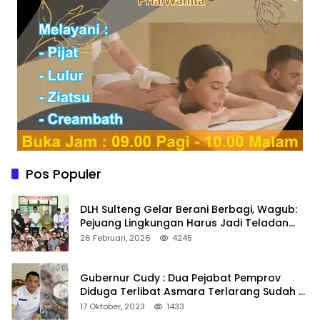
Pos Populer
DLH Sulteng Gelar Berani Berbagi, Wagub:
Pejuang Lingkungan Harus Jadi Teladan
Kepedulian
26 Februari, 2026
4245
Gubernur Cudy : Dua Pejabat Pemprov
Diduga Terlibat Asmara Terlarang Sudah di
Non Job
17 Oktober, 2023
1433