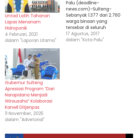
Palu (deadline-
news.com)-Sulteng-
Sebanyak 1.377 dari 2.760
Untad Latih Tahanan
warga binaan yang
Lapas Menanam
tersebar di seluruh
Hidroponik
lembaga
17 Agustus, 2017
4 Februari, 2021
pemasyarakatan dan
dalam "Kota Palu"
dalam "Laporan Utama"
rumah tahanan se-
Sulawesi Tengah
mendapat pengurangan
masa kurungan atau
remisi bertepatan 17
Agustus 2017.
Gubernur Sulteng
Penyerahan surat
Apresiasi Program “Dari
keputusan remisi kepada
Narapidana Menjadi
narapidana tersebut
Wirausaha” Kolaborasi
berlangsung di Lapas
Kanwil Ditjenpas
Petobo Palu dihadiri
11 November, 2025
Gubernur Sulawesi
dalam "Advetorial"
Tengah Longki Djanggola
dan Kepala…