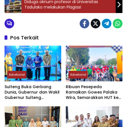
Diduga oknum profesor di Universitas
Tadulako melakukan Plagiasi
Pos Terkait
Advetorial
Advetorial
Sulteng Buka Gerbang
Ribuan Pesepeda
Dunia, Gubernur dan Wakil
Ramaikan Gowes Palaka
Gubernur Sulteng
Wira, Semarakkan HUT ke-1
Resmikan Penerbangan
Kodam XXIII/PW
Perdana Internasional
Palu-Guangzhou