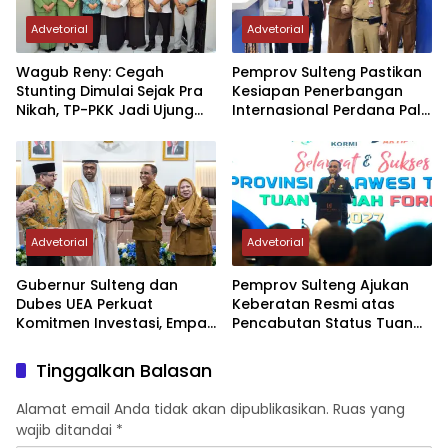
Advetorial
Advetorial
Wagub Reny: Cegah
Pemprov Sulteng Pastikan
Stunting Dimulai Sejak Pra
Kesiapan Penerbangan
Nikah, TP-PKK Jadi Ujung
Internasional Perdana Palu
Tombak di Masyarakat
– Guangzhou
Advetorial
Advetorial
Gubernur Sulteng dan
Pemprov Sulteng Ajukan
Dubes UEA Perkuat
Keberatan Resmi atas
Komitmen Investasi, Empat
Pencabutan Status Tuan
Sektor Jadi Prioritas
Rumah FORNAS IX Tahun
2027
Tinggalkan Balasan
Alamat email Anda tidak akan dipublikasikan.
Ruas yang
wajib ditandai
*