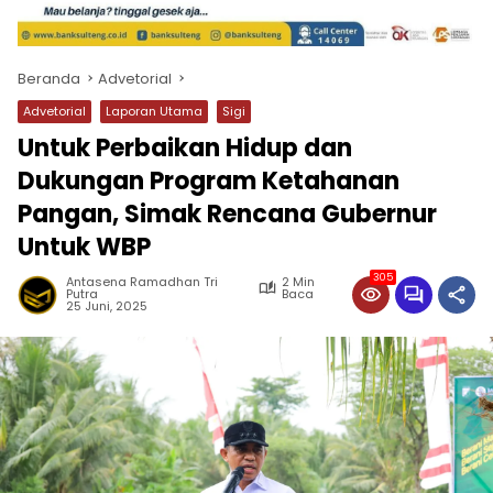
Beranda
Advetorial
Advetorial
Laporan Utama
Sigi
Untuk Perbaikan Hidup dan
Dukungan Program Ketahanan
Pangan, Simak Rencana Gubernur
Untuk WBP
305
Antasena Ramadhan Tri
2 Min
Putra
Baca
25 Juni, 2025