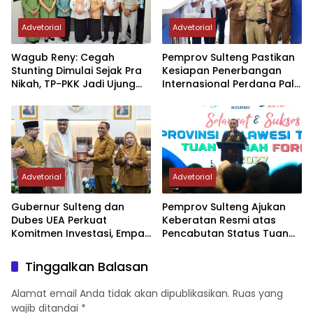
Advetorial
Advetorial
Wagub Reny: Cegah
Pemprov Sulteng Pastikan
Stunting Dimulai Sejak Pra
Kesiapan Penerbangan
Nikah, TP-PKK Jadi Ujung
Internasional Perdana Palu
Tombak di Masyarakat
– Guangzhou
Advetorial
Advetorial
Gubernur Sulteng dan
Pemprov Sulteng Ajukan
Dubes UEA Perkuat
Keberatan Resmi atas
Komitmen Investasi, Empat
Pencabutan Status Tuan
Sektor Jadi Prioritas
Rumah FORNAS IX Tahun
2027
Tinggalkan Balasan
Alamat email Anda tidak akan dipublikasikan.
Ruas yang
wajib ditandai
*