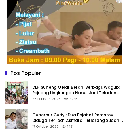
Pos Populer
DLH Sulteng Gelar Berani Berbagi, Wagub:
Pejuang Lingkungan Harus Jadi Teladan
Kepedulian
26 Februari, 2026
4245
Gubernur Cudy : Dua Pejabat Pemprov
Diduga Terlibat Asmara Terlarang Sudah di
Non Job
17 Oktober, 2023
1431