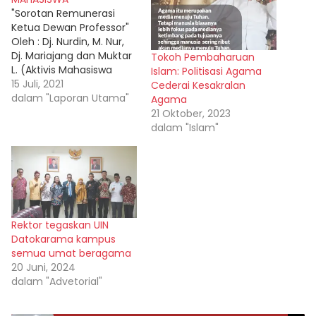
"Sorotan Remunerasi
Ketua Dewan Professor"
Oleh : Dj. Nurdin, M. Nur,
Dj. Mariajang dan Muktar
Tokoh Pembaharuan
L. (Aktivis Mahasiswa
Islam: Politisasi Agama
Tahun 80 an). Prof.Dr.A.
15 Juli, 2021
Cederai Kesakralan
Mattulada, Rektor
dalam "Laporan Utama"
Agama
pertama Universitas
21 Oktober, 2023
Tadulako saat kampus ini
dalam "Islam"
menjadi Negeri,
mengumpulkan para
tokoh mahasiswa saat
beliau pulang dari
Belanda sekitar tahun
1984 an. Kami termasuk
Rektor tegaskan UIN
yang ikut serta.…
Datokarama kampus
semua umat beragama
20 Juni, 2024
dalam "Advetorial"