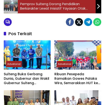
Pemprov Sulteng Dorong Pendidikan
Berkarakter Lewat Inisiatif Yayasan Otak
Kanan
Pos Terkait
Advetorial
Advetorial
Sulteng Buka Gerbang
Ribuan Pesepeda
Dunia, Gubernur dan Wakil
Ramaikan Gowes Palaka
Gubernur Sulteng
Wira, Semarakkan HUT ke-1
Resmikan Penerbangan
Kodam XXIII/PW
Perdana Internasional
Palu-Guangzhou