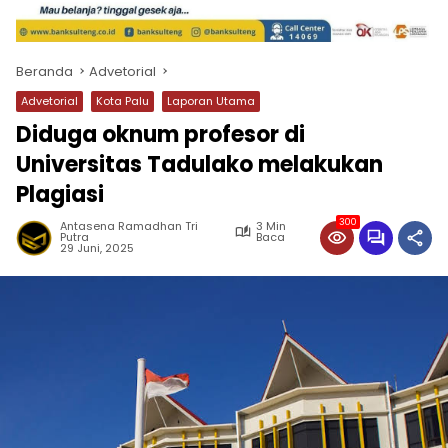
Beranda
Advetorial
Advetorial
Kota Palu
Laporan Utama
Diduga oknum profesor di
Universitas Tadulako melakukan
Plagiasi
300
Antasena Ramadhan Tri
3 Min
Putra
Baca
29 Juni, 2025