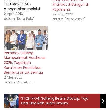
Drs.Hidayat, M.Si
Khairaat di Bangun di
mengatakan melalui
Kabonena
kegiatan penguatan
2 April, 2019
27 Juli, 2020
pendidikan karakter
dalam "Kota Palu"
dalam "Pendidikan"
melalui media inspiratif
(Pendekar Inspiratif),
dapat menjadi inspirasi
bagaimana cara
mengajarkan pendidikan
karakter pada anak didik.
Pemprov Sulteng
“Selain itu juga peran
Memperingati Hardiknas
guru mempunyai
2025: Teguhkan
tanggungjawab yang
Komitmen Pendidikan
sangat penting dalam
Bermutu untuk Semua
merubah perilaku siswa-
2 Mei, 2025
siswi yang lebih baik
dalam "Advetorial"
lagi,”demikian ditegaskan
Wali Kota Palu Drs…
STQH XXVIII Sulteng Resmi Ditutup, Tojo
Una-Una Raih Juara Umum