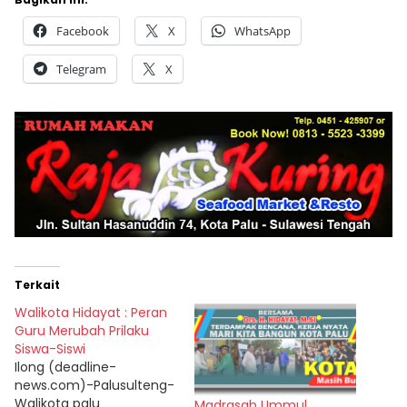
Facebook
X
WhatsApp
Telegram
X
Terkait
Walikota Hidayat : Peran
Guru Merubah Prilaku
Siswa-Siswi
Ilong (deadline-
news.com)-Palusulteng-
Walikota palu
Madrasah Ummul