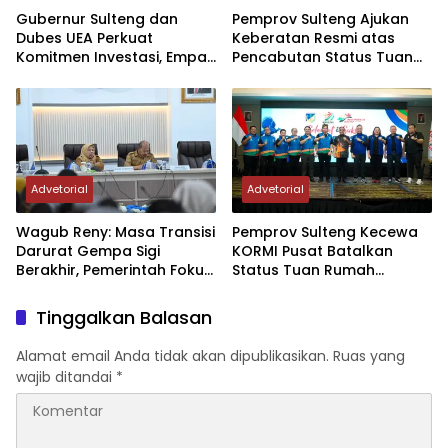
Gubernur Sulteng dan
Pemprov Sulteng Ajukan
Dubes UEA Perkuat
Keberatan Resmi atas
Komitmen Investasi, Empat
Pencabutan Status Tuan
Sektor Jadi Prioritas
Rumah FORNAS IX Tahun
2027
Advetorial
Advetorial
Wagub Reny: Masa Transisi
Pemprov Sulteng Kecewa
Darurat Gempa Sigi
KORMI Pusat Batalkan
Berakhir, Pemerintah Fokus
Status Tuan Rumah
Percepatan Pemulihan
FORNAS 2027, Gubernur:
Keputusan Sepihak dan
Tinggalkan Balasan
Tanpa Koordinasi
Alamat email Anda tidak akan dipublikasikan.
Ruas yang
wajib ditandai
*