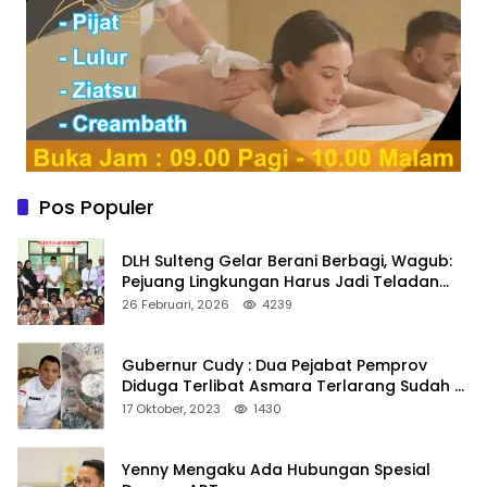
Pos Populer
DLH Sulteng Gelar Berani Berbagi, Wagub:
Pejuang Lingkungan Harus Jadi Teladan
Kepedulian
26 Februari, 2026
4239
Gubernur Cudy : Dua Pejabat Pemprov
Diduga Terlibat Asmara Terlarang Sudah di
Non Job
17 Oktober, 2023
1430
Yenny Mengaku Ada Hubungan Spesial