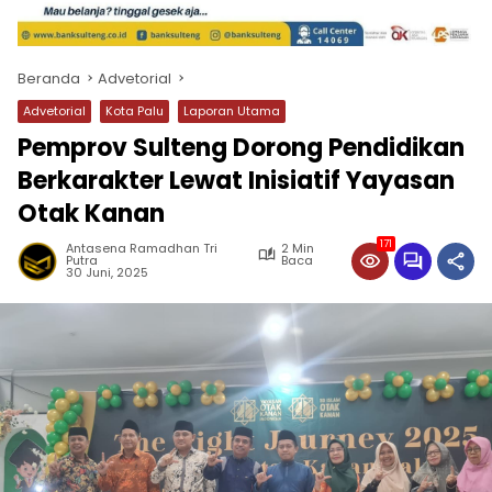
Beranda
Advetorial
Advetorial
Kota Palu
Laporan Utama
Pemprov Sulteng Dorong Pendidikan
Berkarakter Lewat Inisiatif Yayasan
Otak Kanan
171
Antasena Ramadhan Tri
2 Min
Putra
Baca
30 Juni, 2025