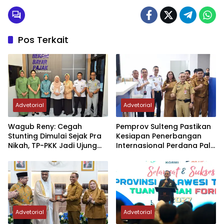
Pos Terkait
Advetorial
Advetorial
Wagub Reny: Cegah
Pemprov Sulteng Pastikan
Stunting Dimulai Sejak Pra
Kesiapan Penerbangan
Nikah, TP-PKK Jadi Ujung
Internasional Perdana Palu
Tombak di Masyarakat
– Guangzhou
Advetorial
Advetorial