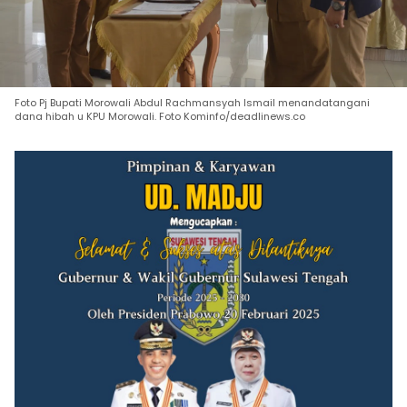
Foto Pj Bupati Morowali Abdul Rachmansyah Ismail menandatangani
dana hibah u KPU Morowali. Foto Kominfo/deadlinews.co