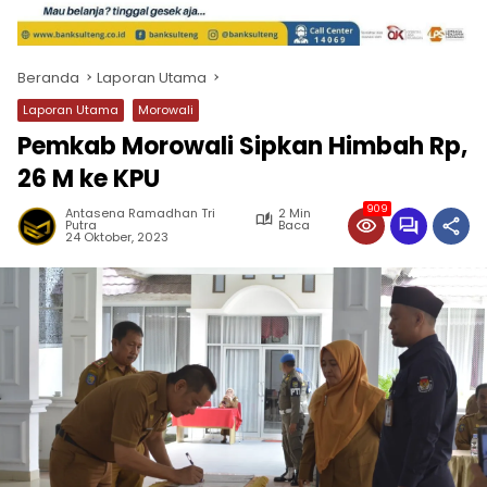
Beranda
Laporan Utama
Laporan Utama
Morowali
Pemkab Morowali Sipkan Himbah Rp,
26 M ke KPU
909
Antasena Ramadhan Tri
2 Min
Putra
Baca
24 Oktober, 2023