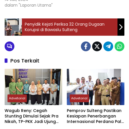
dalam "Laporan Utama"
Penyidik Kejati Periksa 32 Orang Dugaan
Korupsi di Bawaslu Sulteng
Pos Terkait
Advetorial
Advetorial
Wagub Reny: Cegah
Pemprov Sulteng Pastikan
Stunting Dimulai Sejak Pra
Kesiapan Penerbangan
Nikah, TP-PKK Jadi Ujung
Internasional Perdana Palu
Tombak di Masyarakat
– Guangzhou