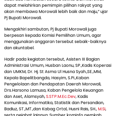
dapat melahirkan pemimpin pilihan rakyat yang
akan membawa Morowali lebih baik dan maju,” ujar
Pj Bupati Morowali.
Mengakhiri sambutan, Pj Bupati Morowali juga
berpesan kepada Komisi Pemilihan Umum, agar
menggunakan anggaran tersebut sebaik-baiknya
dan akuntabel.
Hadir pada kegiatan tersebut, Asisten III Bagian
Administrasi Umum, Husban Laonu, SP.,Kadis Koperasi
dan UMKM, Dr. Hj. St Asma Ul Husna Syah.,SE.,MM,
Kepala Bapelitbangda, Hasyim, S.Pi.,Kaban
Pengelolaan dan Pendapatan Daerah Morowali,
Drs.Harsono Lamusa, Kaban Pengelola Keuangan
dan Aset, Alamsyah,
S.STP.M.Ec.Dev
, Kadis
Komunikasi, Informatika, Statistik dan Persandian,
Badiuz, ST.,MT.,dan Kabag Ortal, Husni Rais, SH.,
M.Si
,
serta pejabat lainnya. Sumber kominfo pemkab