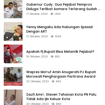
Gubernur Cudy : Dua Pejabat Pemprov
Diduga Terlibat Asmara Terlarang Sudah di
Non Job
17 Oktober, 2023
1430
Yenny Mengaku Ada Hubungan Spesial
Dengan ART
21 Oktober, 2023
1069
Apakah Pj Bupati Bisa Melantik Pejabat?
18 Oktober, 2023
982
Wapres Ma’ruf Amin Anugerahi PJ Bupati
Morowali Penghargaan Paritrana Award
20 Oktober, 2023
969
Zaufi Amri : Steven Tahanan Kota PN Palu
Tidak Ada Ijin Keluar Kota
20 Oktober, 2023
966