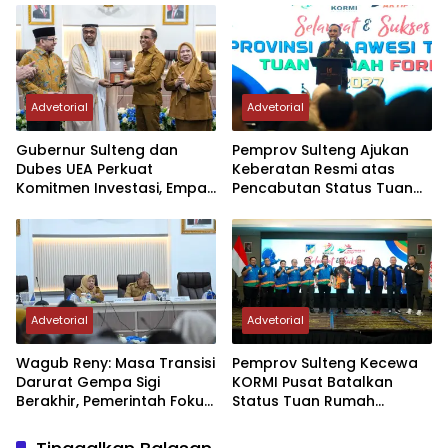
Advetorial
Advetorial
Gubernur Sulteng dan
Pemprov Sulteng Ajukan
Dubes UEA Perkuat
Keberatan Resmi atas
Komitmen Investasi, Empat
Pencabutan Status Tuan
Sektor Jadi Prioritas
Rumah FORNAS IX Tahun
2027
Advetorial
Advetorial
Wagub Reny: Masa Transisi
Pemprov Sulteng Kecewa
Darurat Gempa Sigi
KORMI Pusat Batalkan
Berakhir, Pemerintah Fokus
Status Tuan Rumah
Percepatan Pemulihan
FORNAS 2027, Gubernur:
Keputusan Sepihak dan