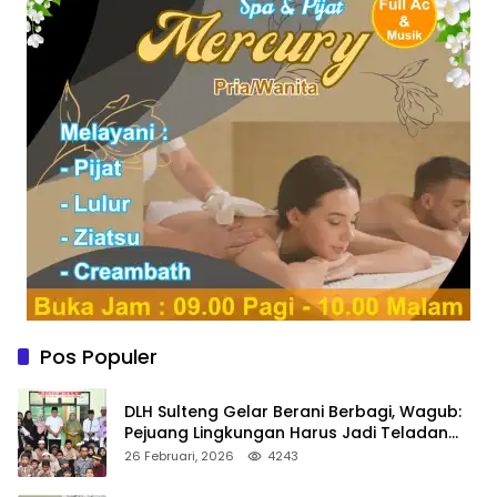
Pos Populer
DLH Sulteng Gelar Berani Berbagi, Wagub:
Pejuang Lingkungan Harus Jadi Teladan
Kepedulian
26 Februari, 2026
4243