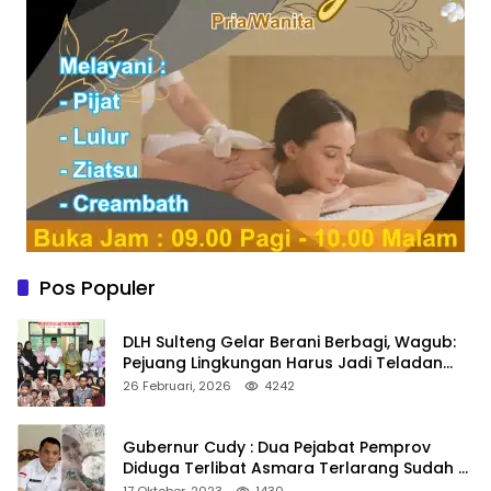
Pos Populer
DLH Sulteng Gelar Berani Berbagi, Wagub:
Pejuang Lingkungan Harus Jadi Teladan
Kepedulian
26 Februari, 2026
4242
Gubernur Cudy : Dua Pejabat Pemprov
Diduga Terlibat Asmara Terlarang Sudah di
Non Job