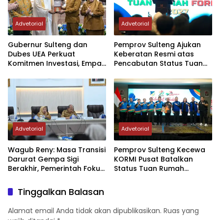
Advetorial
Advetorial
Gubernur Sulteng dan
Pemprov Sulteng Ajukan
Dubes UEA Perkuat
Keberatan Resmi atas
Komitmen Investasi, Empat
Pencabutan Status Tuan
Sektor Jadi Prioritas
Rumah FORNAS IX Tahun
2027
Advetorial
Advetorial
Wagub Reny: Masa Transisi
Pemprov Sulteng Kecewa
Darurat Gempa Sigi
KORMI Pusat Batalkan
Berakhir, Pemerintah Fokus
Status Tuan Rumah
Percepatan Pemulihan
FORNAS 2027, Gubernur:
Keputusan Sepihak dan
Tinggalkan Balasan
Tanpa Koordinasi
Alamat email Anda tidak akan dipublikasikan.
Ruas yang