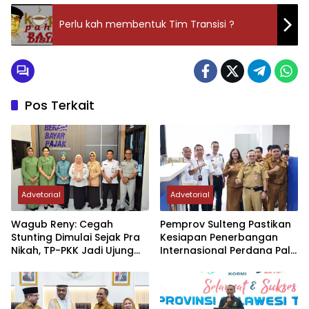
Perlu kah membentuk Tim Transisi ?
Pos Terkait
Advetorial
Advetorial
Wagub Reny: Cegah
Pemprov Sulteng Pastikan
Stunting Dimulai Sejak Pra
Kesiapan Penerbangan
Nikah, TP-PKK Jadi Ujung
Internasional Perdana Palu
Tombak di Masyarakat
– Guangzhou