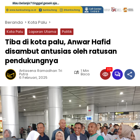
Beranda
Kota Palu
Kota Palu
Laporan Utama
Politik
Tiba di kota palu, Anwar Hafid
disambut antusias oleh ratusan
pendukungnya
331
Antasena Ramadhan Tri
1 Min
Putra
Baca
6 Februari, 2025