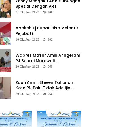
Yenny Mengaku Ada Hubungan
Spesial Dengan ART
21 Oktober, 2023
1069
Apakah Pj Bupati Bisa Melantik
Pejabat?
18 Oktober, 2023
982
Wapres Ma’ruf Amin Anugerahi
PJ Bupati Morowali
Penghargaan Paritrana Award
20 Oktober, 2023
969
Zaufi Amri : Steven Tahanan
Kota PN Palu Tidak Ada Ijin
Keluar Kota
20 Oktober, 2023
966