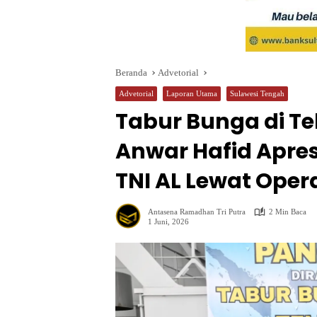
Beranda
Advetorial
Advetorial
Laporan Utama
Sulawesi Tengah
Tabur Bunga di Te
Anwar Hafid Apre
TNI AL Lewat Opera
Antasena Ramadhan Tri Putra
2 Min Baca
1 Juni, 2026