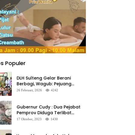
s Populer
DLH Sulteng Gelar Berani
Berbagi, Wagub: Pejuang
Lingkungan Harus Jadi Teladan
26 Februari, 2026
4242
Kepedulian
Gubernur Cudy : Dua Pejabat
Pemprov Diduga Terlibat
Asmara Terlarang Sudah di
17 Oktober, 2023
1430
Non Job