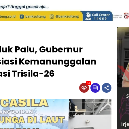
luk Palu, Gubernur
siasi Kemanunggalan
si Trisila-26
84