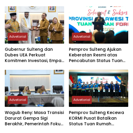
Tombak di Masyarakat
– Guangzhou
Advetorial
Advetorial
Gubernur Sulteng dan
Pemprov Sulteng Ajukan
Dubes UEA Perkuat
Keberatan Resmi atas
Komitmen Investasi, Empat
Pencabutan Status Tuan
Sektor Jadi Prioritas
Rumah FORNAS IX Tahun
2027
Advetorial
Advetorial
Wagub Reny: Masa Transisi
Pemprov Sulteng Kecewa
Darurat Gempa Sigi
KORMI Pusat Batalkan
Berakhir, Pemerintah Fokus
Status Tuan Rumah
Percepatan Pemulihan
FORNAS 2027, Gubernur: