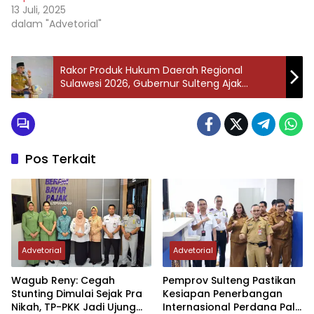
13 Juli, 2025
dalam "Advetorial"
Rakor Produk Hukum Daerah Regional
Sulawesi 2026, Gubernur Sulteng Ajak
Daerah Berinovasi Melalui Regulasi
Pos Terkait
Advetorial
Advetorial
Wagub Reny: Cegah
Pemprov Sulteng Pastikan
Stunting Dimulai Sejak Pra
Kesiapan Penerbangan
Nikah, TP-PKK Jadi Ujung
Internasional Perdana Palu