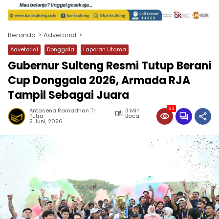
Beranda
Advetorial
Advetorial
Donggala
Laporan Utama
Gubernur Sulteng Resmi Tutup Berani
Cup Donggala 2026, Armada RJA
Tampil Sebagai Juara
93
Antasena Ramadhan Tri
3 Min
Putra
Baca
2 Juni, 2026