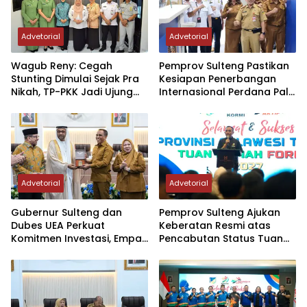
Advetorial
Advetorial
Wagub Reny: Cegah
Pemprov Sulteng Pastikan
Stunting Dimulai Sejak Pra
Kesiapan Penerbangan
Nikah, TP-PKK Jadi Ujung
Internasional Perdana Palu
Tombak di Masyarakat
– Guangzhou
Advetorial
Advetorial
Gubernur Sulteng dan
Pemprov Sulteng Ajukan
Dubes UEA Perkuat
Keberatan Resmi atas
Komitmen Investasi, Empat
Pencabutan Status Tuan
Sektor Jadi Prioritas
Rumah FORNAS IX Tahun
2027