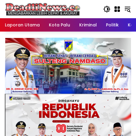
Langsung
ke
konten
Laporan Utama
Kota Palu
Kriminal
Politik
Kes