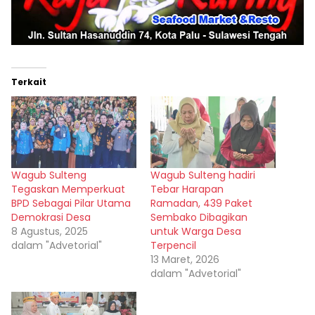
Terkait
Wagub Sulteng
Wagub Sulteng hadiri
Tegaskan Memperkuat
Tebar Harapan
BPD Sebagai Pilar Utama
Ramadan, 439 Paket
Demokrasi Desa
Sembako Dibagikan
8 Agustus, 2025
untuk Warga Desa
dalam "Advetorial"
Terpencil
13 Maret, 2026
dalam "Advetorial"