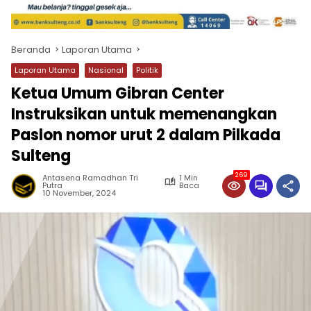
Beranda
Laporan Utama
Laporan Utama
Nasional
Politik
Ketua Umum Gibran Center
Instruksikan untuk memenangkan
Paslon nomor urut 2 dalam Pilkada
Sulteng
269
Antasena Ramadhan Tri
1 Min
Putra
Baca
10 November, 2024