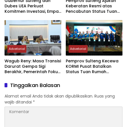
Gubernur Sulteng dan
Pemprov Sulteng Ajukan
Dubes UEA Perkuat
Keberatan Resmi atas
Komitmen Investasi, Empat
Pencabutan Status Tuan
Sektor Jadi Prioritas
Rumah FORNAS IX Tahun
2027
Advetorial
Advetorial
Wagub Reny: Masa Transisi
Pemprov Sulteng Kecewa
Darurat Gempa Sigi
KORMI Pusat Batalkan
Berakhir, Pemerintah Fokus
Status Tuan Rumah
Percepatan Pemulihan
FORNAS 2027, Gubernur:
Keputusan Sepihak dan
Tinggalkan Balasan
Tanpa Koordinasi
Alamat email Anda tidak akan dipublikasikan.
Ruas yang
wajib ditandai
*