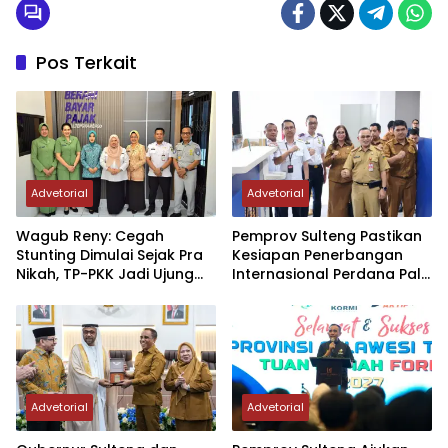
Pos Terkait
Advetorial
Advetorial
Wagub Reny: Cegah
Pemprov Sulteng Pastikan
Stunting Dimulai Sejak Pra
Kesiapan Penerbangan
Nikah, TP-PKK Jadi Ujung
Internasional Perdana Palu
Tombak di Masyarakat
– Guangzhou
Advetorial
Advetorial