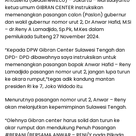
Antasena (deadlinews.co) – Jakarta – Marsudiyanto
ketua umum GIBRAN CENTER instruksikan
memenangkan pasangan calon (Paslon) gubernur
dan wakil gubernur nomor urut 2, Dr.Anwar Hafid, M.Si
– dr.Reny A Lamadjido, Sp.Pk, M.Kes dalam
pemilukada Sulteng 27 November 2024.
“Kepada DPW Gibran Center Sulawesi Tengah dan
DPD- DPD dibawahnya saya instruksikan untuk
memenangkan pasangan bapak Anwar Hafid – Reny
Lamadjido pasangan nomor urut 2, jangan lupa turun
ke akara rumput,”tegas adik kandung mantan
presiden RI ke 7, Joko Widodo itu.
Menurutnya pasangan nomor urut 2, Anwar – Reny
akan melanjutkan kepemimpinan Sulawesi Tengah.
“Olehnya Gibran center harus solid dan turun ke
akar rumput dan mendukung Penuh Pasangan
#BERANI (BERSAMA ANWAR – RENI/Y pada Pilkada