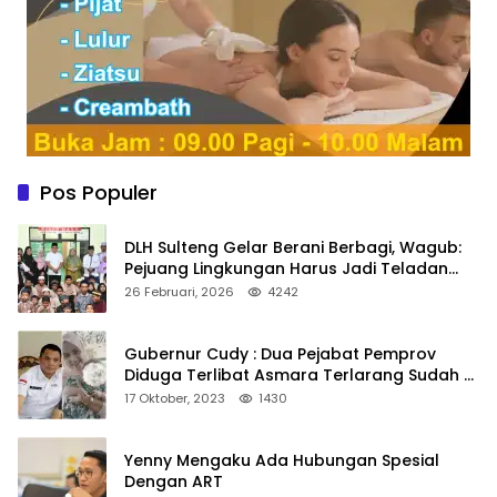
Pos Populer
DLH Sulteng Gelar Berani Berbagi, Wagub:
Pejuang Lingkungan Harus Jadi Teladan
Kepedulian
26 Februari, 2026
4242
Gubernur Cudy : Dua Pejabat Pemprov
Diduga Terlibat Asmara Terlarang Sudah di
Non Job
17 Oktober, 2023
1430
Yenny Mengaku Ada Hubungan Spesial
Dengan ART