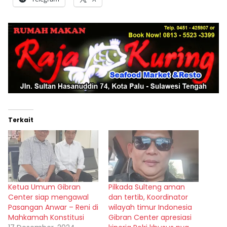
Terkait
Ketua Umum Gibran
Pilkada Sulteng aman
Center siap mengawal
dan tertib, Koordinator
Pasangan Anwar – Reni di
wilayah timur Indonesia
Mahkamah Konstitusi
Gibran Center apresiasi