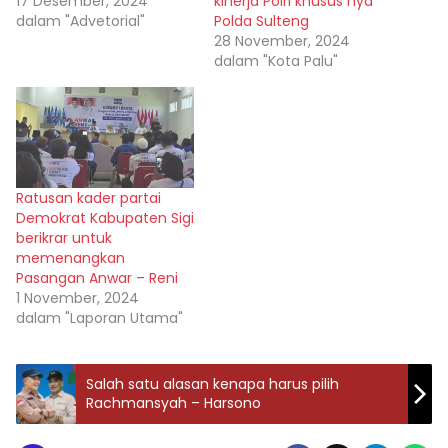
17 Desember, 2024
kinerja Polri khusus nya
dalam "Advetorial"
Polda Sulteng
28 November, 2024
dalam "Kota Palu"
Ratusan kader partai
Demokrat Kabupaten Sigi
berikrar untuk
memenangkan
Pasangan Anwar – Reni
1 November, 2024
dalam "Laporan Utama"
Salah satu alasan kenapa harus pilih
Rachmansyah – Harsono