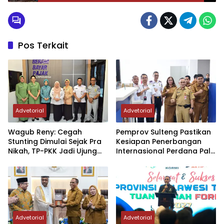
Morowali terjawab
Pos Terkait
Advetorial
Advetorial
Wagub Reny: Cegah
Pemprov Sulteng Pastikan
Stunting Dimulai Sejak Pra
Kesiapan Penerbangan
Nikah, TP-PKK Jadi Ujung
Internasional Perdana Palu
Tombak di Masyarakat
– Guangzhou
Advetorial
Advetorial