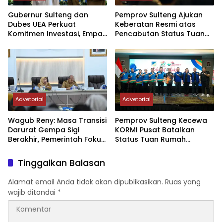
Gubernur Sulteng dan
Pemprov Sulteng Ajukan
Dubes UEA Perkuat
Keberatan Resmi atas
Komitmen Investasi, Empat
Pencabutan Status Tuan
Sektor Jadi Prioritas
Rumah FORNAS IX Tahun
2027
Advetorial
Advetorial
Wagub Reny: Masa Transisi
Pemprov Sulteng Kecewa
Darurat Gempa Sigi
KORMI Pusat Batalkan
Berakhir, Pemerintah Fokus
Status Tuan Rumah
Percepatan Pemulihan
FORNAS 2027, Gubernur:
Keputusan Sepihak dan
Tinggalkan Balasan
Tanpa Koordinasi
Alamat email Anda tidak akan dipublikasikan.
Ruas yang
wajib ditandai
*