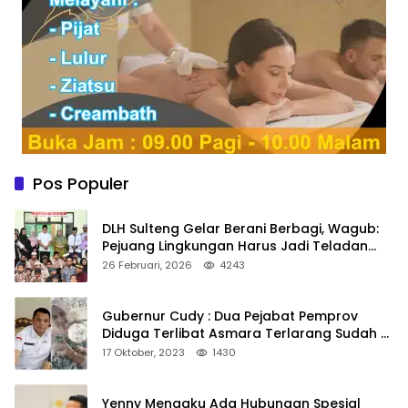
Pos Populer
DLH Sulteng Gelar Berani Berbagi, Wagub:
Pejuang Lingkungan Harus Jadi Teladan
Kepedulian
26 Februari, 2026
4243
Gubernur Cudy : Dua Pejabat Pemprov
Diduga Terlibat Asmara Terlarang Sudah di
Non Job
17 Oktober, 2023
1430
Yenny Mengaku Ada Hubungan Spesial