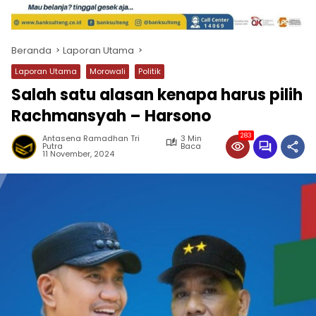
Beranda
Laporan Utama
Laporan Utama
Morowali
Politik
Salah satu alasan kenapa harus pilih
Rachmansyah – Harsono
283
Antasena Ramadhan Tri
3 Min
Putra
Baca
11 November, 2024