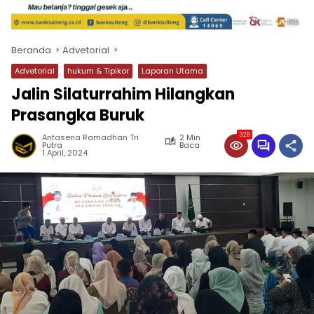
Beranda
Advetorial
Advetorial
hukum & Tipikor
Laporan Utama
Jalin Silaturrahim Hilangkan
Prasangka Buruk
328
Antasena Ramadhan Tri
2 Min
Putra
Baca
1 April, 2024