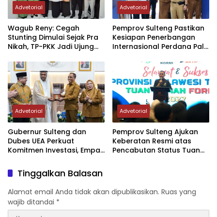
Advetorial
Advetorial
Wagub Reny: Cegah
Pemprov Sulteng Pastikan
Stunting Dimulai Sejak Pra
Kesiapan Penerbangan
Nikah, TP-PKK Jadi Ujung
Internasional Perdana Palu
Tombak di Masyarakat
– Guangzhou
Advetorial
Advetorial
Gubernur Sulteng dan
Pemprov Sulteng Ajukan
Dubes UEA Perkuat
Keberatan Resmi atas
Komitmen Investasi, Empat
Pencabutan Status Tuan
Sektor Jadi Prioritas
Rumah FORNAS IX Tahun
2027
Tinggalkan Balasan
Alamat email Anda tidak akan dipublikasikan.
Ruas yang
wajib ditandai
*