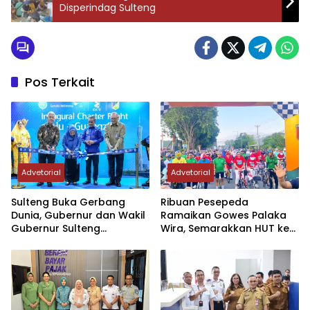
Disperindag Sulteng
Pos Terkait
Advetorial
Advetorial
Sulteng Buka Gerbang
Ribuan Pesepeda
Dunia, Gubernur dan Wakil
Ramaikan Gowes Palaka
Gubernur Sulteng
Wira, Semarakkan HUT ke-1
Resmikan Penerbangan
Kodam XXIII/PW
Perdana Internasional
Palu-Guangzhou