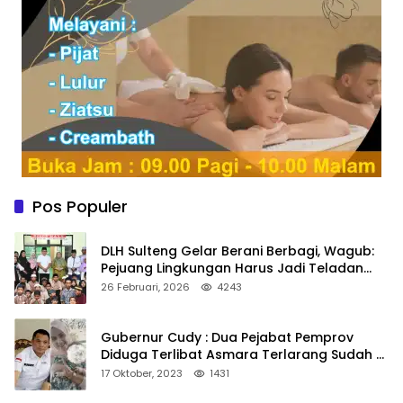
Pos Populer
DLH Sulteng Gelar Berani Berbagi, Wagub:
Pejuang Lingkungan Harus Jadi Teladan
Kepedulian
26 Februari, 2026
4243
Gubernur Cudy : Dua Pejabat Pemprov
Diduga Terlibat Asmara Terlarang Sudah di
Non Job
17 Oktober, 2023
1431