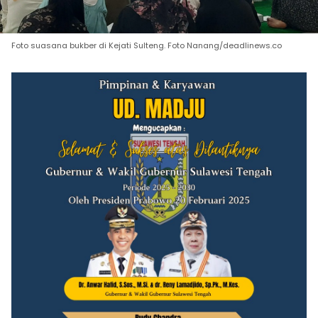
Foto suasana bukber di Kejati Sulteng. Foto Nanang/deadlinews.co