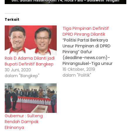
Terkait
Tiga Pimpinan Definitif
DPRD Pinrang Dilantik
“Politisi Partai Berkarya
Unsur Pimpinan di DPRD
Pinrang” Gafur
(deadline-news.com)-
Rais D Adama Dilanti jadi
Pinrangsulsel-Tiga unsur
Bupati Definitif Bangkep
Pimpinan definitif DPRD
16 Oktober, 2019
30 Juni, 2020
Pinrang periode 2019-
dalam "Politik"
dalam "Bangkep"
2024 resmi dilantik dan
diambil sumpah/janjinya
Senin (14/10-2029), di
ruang sidang utama
DPRD Pinrang Sulawesi
Selatan. Pelantikan
Gubernur : Sulteng
Pimpinan DPRD
Rendah Dampak
disaksikan Bupati Pinrang
Elninonya
Irwan Hamid, Wakil Bupati