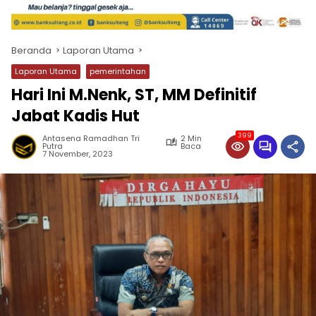
Beranda
Laporan Utama
Laporan Utama
pemerintahan
Hari Ini M.Nenk, ST, MM Definitif
Jabat Kadis Hut
399
Antasena Ramadhan Tri
2 Min
Putra
Baca
7 November, 2023