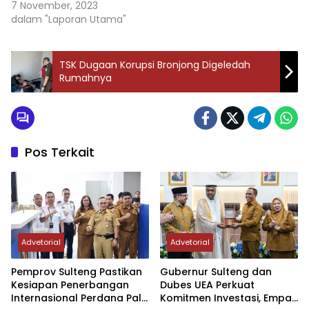
7 November, 2023
Alimin dan jajaran
dalam "Laporan Utama"
Muspida. Ketua
Pengadilan Negeri
Pinrang…
TSK Dugaan Korupsi Bronjong Digeledah
Rumahnya
Pos Terkait
Advetorial
Advetorial
Pemprov Sulteng Pastikan
Gubernur Sulteng dan
Kesiapan Penerbangan
Dubes UEA Perkuat
Internasional Perdana Palu
Komitmen Investasi, Empat