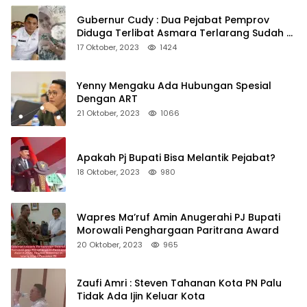
Gubernur Cudy : Dua Pejabat Pemprov
Diduga Terlibat Asmara Terlarang Sudah di
Non Job
17 Oktober, 2023
1424
Yenny Mengaku Ada Hubungan Spesial
Dengan ART
21 Oktober, 2023
1066
Apakah Pj Bupati Bisa Melantik Pejabat?
18 Oktober, 2023
980
Wapres Ma’ruf Amin Anugerahi PJ Bupati
Morowali Penghargaan Paritrana Award
20 Oktober, 2023
965
Zaufi Amri : Steven Tahanan Kota PN Palu
Tidak Ada Ijin Keluar Kota