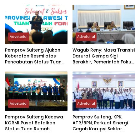
– Guangzhou
Sektor Jadi Prioritas
Advetorial
Advetorial
Pemprov Sulteng Ajukan
Wagub Reny: Masa Transisi
Keberatan Resmi atas
Darurat Gempa Sigi
Pencabutan Status Tuan
Berakhir, Pemerintah Fokus
Rumah FORNAS IX Tahun
Percepatan Pemulihan
2027
Advetorial
Advetorial
Pemprov Sulteng Kecewa
Pemprov Sulteng, KPK,
KORMI Pusat Batalkan
ATR/BPN, Perkuat Sinergi
Status Tuan Rumah
Cegah Korupsi Sektor
FORNAS 2027, Gubernur:
Pertanahan