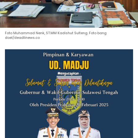
Foto Muhammad Nenk, ST.MM Kadishut Sulteng. Foto bang
doel/deadlinews.co