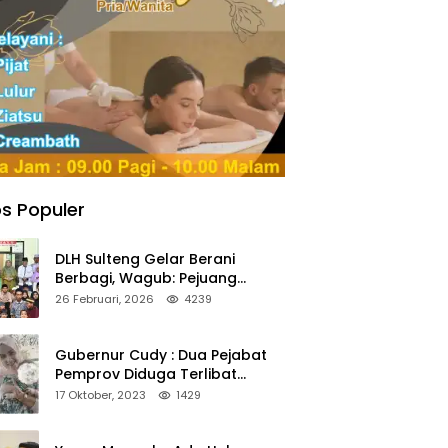
s Populer
DLH Sulteng Gelar Berani
Berbagi, Wagub: Pejuang
Lingkungan Harus Jadi Teladan
26 Februari, 2026
4239
Kepedulian
Gubernur Cudy : Dua Pejabat
Pemprov Diduga Terlibat
Asmara Terlarang Sudah di
17 Oktober, 2023
1429
Non Job