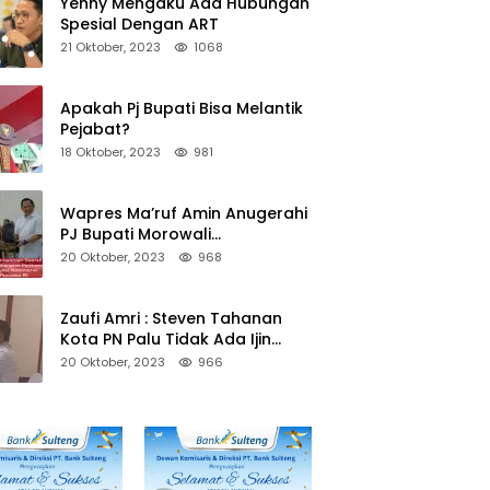
Yenny Mengaku Ada Hubungan
Spesial Dengan ART
21 Oktober, 2023
1068
Apakah Pj Bupati Bisa Melantik
Pejabat?
18 Oktober, 2023
981
Wapres Ma’ruf Amin Anugerahi
PJ Bupati Morowali
Penghargaan Paritrana Award
20 Oktober, 2023
968
Zaufi Amri : Steven Tahanan
Kota PN Palu Tidak Ada Ijin
Keluar Kota
20 Oktober, 2023
966