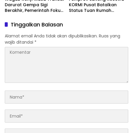
Darurat Gempa Sigi
KORMI Pusat Batalkan
Berakhir, Pemerintah Fokus
Status Tuan Rumah
Percepatan Pemulihan
FORNAS 2027, Gubernur:
Keputusan Sepihak dan
Tinggalkan Balasan
Tanpa Koordinasi
Alamat email Anda tidak akan dipublikasikan.
Ruas yang
wajib ditandai
*