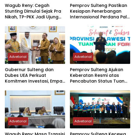
Wagub Reny: Cegah
Pemprov Sulteng Pastikan
Stunting Dimulai Sejak Pra
Kesiapan Penerbangan
Nikah, TP-PKK Jadi Ujung
Internasional Perdana Palu
Tombak di Masyarakat
– Guangzhou
Advetorial
Advetorial
Gubernur Sulteng dan
Pemprov Sulteng Ajukan
Dubes UEA Perkuat
Keberatan Resmi atas
Komitmen Investasi, Empat
Pencabutan Status Tuan
Sektor Jadi Prioritas
Rumah FORNAS IX Tahun
2027
Advetorial
Advetorial
Wagub Reny: Masa Transisi
Pemprov Sulteng Kecewa