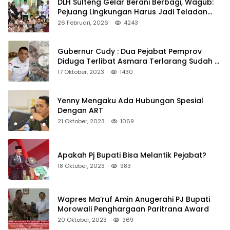
DLH Sulteng Gelar Berani Berbagi, Wagub:
Pejuang Lingkungan Harus Jadi Teladan
Kepedulian
26 Februari, 2026
4243
Gubernur Cudy : Dua Pejabat Pemprov
Diduga Terlibat Asmara Terlarang Sudah di
Non Job
17 Oktober, 2023
1430
Yenny Mengaku Ada Hubungan Spesial
Dengan ART
21 Oktober, 2023
1069
Apakah Pj Bupati Bisa Melantik Pejabat?
18 Oktober, 2023
983
Wapres Ma’ruf Amin Anugerahi PJ Bupati
Morowali Penghargaan Paritrana Award
20 Oktober, 2023
969