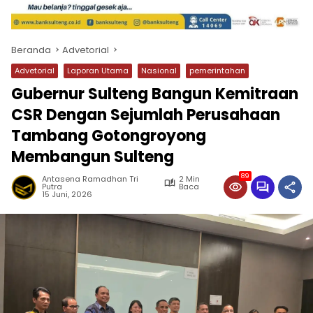
Beranda
Advetorial
Advetorial
Laporan Utama
Nasional
pemerintahan
Gubernur Sulteng Bangun Kemitraan
CSR Dengan Sejumlah Perusahaan
Tambang Gotongroyong
Membangun Sulteng
89
Antasena Ramadhan Tri
2 Min
Putra
Baca
15 Juni, 2026