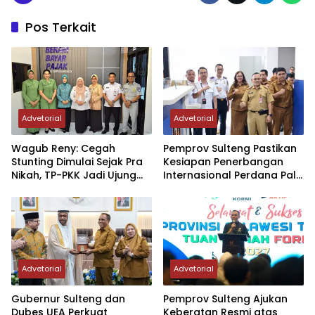
Pos Terkait
Advetorial
Advetorial
Wagub Reny: Cegah
Pemprov Sulteng Pastikan
Stunting Dimulai Sejak Pra
Kesiapan Penerbangan
Nikah, TP-PKK Jadi Ujung
Internasional Perdana Palu
Tombak di Masyarakat
– Guangzhou
Advetorial
Advetorial
Gubernur Sulteng dan
Pemprov Sulteng Ajukan
Dubes UEA Perkuat
Keberatan Resmi atas