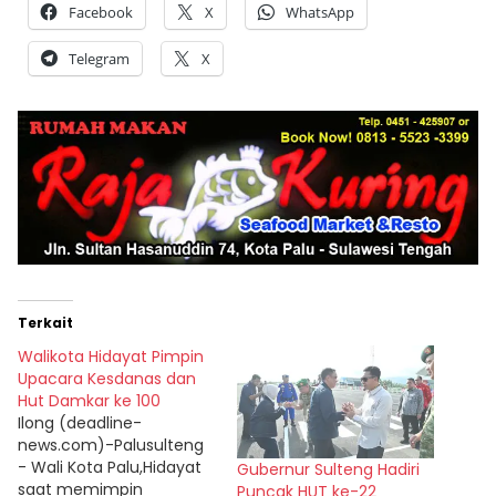
Facebook
X
WhatsApp
Telegram
X
Terkait
Walikota Hidayat Pimpin
Upacara Kesdanas dan
Hut Damkar ke 100
Ilong (deadline-
news.com)-Palusulteng
- Wali Kota Palu,Hidayat
Gubernur Sulteng Hadiri
saat memimpin
Puncak HUT ke-22