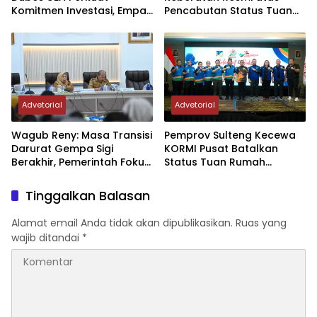
Komitmen Investasi, Empat
Pencabutan Status Tuan
Sektor Jadi Prioritas
Rumah FORNAS IX Tahun
2027
Advetorial
Advetorial
Wagub Reny: Masa Transisi
Pemprov Sulteng Kecewa
Darurat Gempa Sigi
KORMI Pusat Batalkan
Berakhir, Pemerintah Fokus
Status Tuan Rumah
Percepatan Pemulihan
FORNAS 2027, Gubernur:
Keputusan Sepihak dan
Tinggalkan Balasan
Tanpa Koordinasi
Alamat email Anda tidak akan dipublikasikan.
Ruas yang
wajib ditandai
*