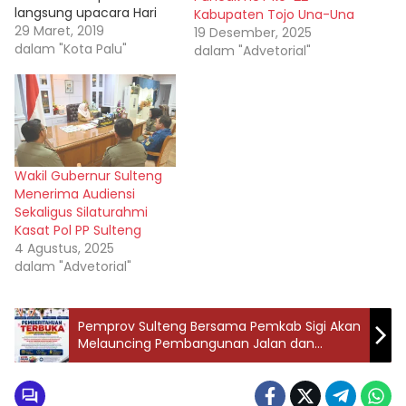
langsung upacara Hari
Kabupaten Tojo Una-Una
Kesadaran Nasional
29 Maret, 2019
19 Desember, 2025
dirangkaikan dengan
dalam "Kota Palu"
dalam "Advetorial"
upacara peringatan HUT
Pemadam Kebakaran
ke-100, HUT Sat Pol PP
ke-69 dan HUT Satlinmas
ke-67. Pelaksanaan
upacara tersebut digelar
Wakil Gubernur Sulteng
di halaman kantor Wali
Menerima Audiensi
Kota Palu jalan Balai Kota
Sekaligus Silaturahmi
Timur Senin (18/3-2019).
Kasat Pol PP Sulteng
Dalam kesempatan
4 Agustus, 2025
tersebut Wali…
dalam "Advetorial"
Pemprov Sulteng Bersama Pemkab Sigi Akan
Melauncing Pembangunan Jalan dan
Jembatan Kabupaten Sigi