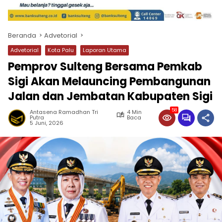
Beranda
Advetorial
Advetorial
Kota Palu
Laporan Utama
Pemprov Sulteng Bersama Pemkab
Sigi Akan Melauncing Pembangunan
Jalan dan Jembatan Kabupaten Sigi
58
Antasena Ramadhan Tri
4 Min
Putra
Baca
5 Juni, 2026