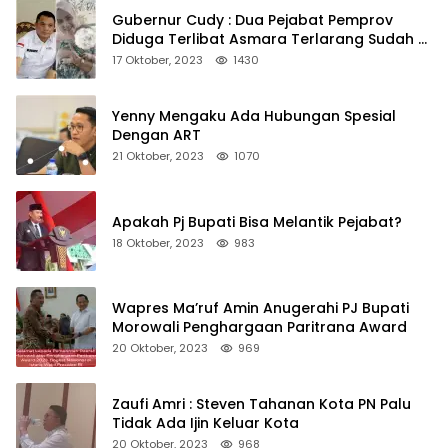
Gubernur Cudy : Dua Pejabat Pemprov
Diduga Terlibat Asmara Terlarang Sudah di
Non Job
17 Oktober, 2023
1430
Yenny Mengaku Ada Hubungan Spesial
Dengan ART
21 Oktober, 2023
1070
Apakah Pj Bupati Bisa Melantik Pejabat?
18 Oktober, 2023
983
Wapres Ma’ruf Amin Anugerahi PJ Bupati
Morowali Penghargaan Paritrana Award
20 Oktober, 2023
969
Zaufi Amri : Steven Tahanan Kota PN Palu
Tidak Ada Ijin Keluar Kota
20 Oktober, 2023
968