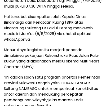
Kecamatan Dolo, Kabupaten Sigi, Minggu (7/6-2026)
mulai pukul 07.30 WITA hingga selesai.
Hal tersebut disampaikan oleh Kepala Dinas
Binamarga dan Penataan Ruang (BPR atau
Binatarung) Sulteng Dr.Faidul Keteng menjawab
media ini Jum’at (5/6/2026) via chat di aplikasi
whatsAppnya.
Menurutnya kegiatan itu menjadi penanda
dimulainya pekerjaan Rekonstruksi Ruas Jalan Palu-
Kulawi yang dilaksanakan melalui skema Multi Years
Contract (MYC).
“Ini adalah salah satu program prioritas Pemerintah
Provinsi Sulawesi Tengah yakni BERANI LANCAR
Sulteng NAMBASO untuk memperkuat konektivitas
antar daerah dan mendukung percepatan
pembangunan wilayah,”jelas mantan Kadis
pekerjaan umum Poso itu.