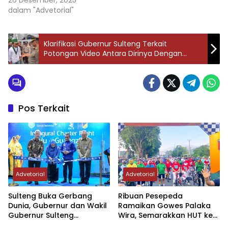
dalam "Advetorial"
Klarifikasi Gubernur Sulteng Terkait
Potongan Video Antara Dirinya Dengan
Massa HMI Saat Unjuk Rasa Menolak PETI
Pos Terkait
Advetorial
Advetorial
Sulteng Buka Gerbang
Ribuan Pesepeda
Dunia, Gubernur dan Wakil
Ramaikan Gowes Palaka
Gubernur Sulteng
Wira, Semarakkan HUT ke-1
Resmikan Penerbangan
Kodam XXIII/PW