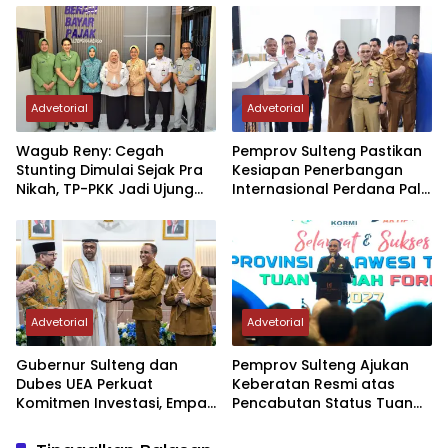
Perdana Internasional
Palu-Guangzhou
Advetorial
Advetorial
Wagub Reny: Cegah
Pemprov Sulteng Pastikan
Stunting Dimulai Sejak Pra
Kesiapan Penerbangan
Nikah, TP-PKK Jadi Ujung
Internasional Perdana Palu
Tombak di Masyarakat
– Guangzhou
Advetorial
Advetorial
Gubernur Sulteng dan
Pemprov Sulteng Ajukan
Dubes UEA Perkuat
Keberatan Resmi atas
Komitmen Investasi, Empat
Pencabutan Status Tuan
Sektor Jadi Prioritas
Rumah FORNAS IX Tahun
2027