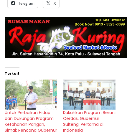
Telegram
X
Terkait
Untuk Perbaikan Hidup
Kukuhkan Program Berani
dan Dukungan Program
Cerdas, Gubernur
Ketahanan Pangan,
Sulteng: Pertama di
Simak Rencana Gubernur
Indonesia