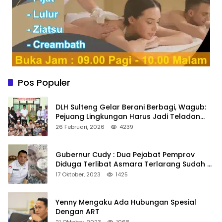
Pos Populer
DLH Sulteng Gelar Berani Berbagi, Wagub:
Pejuang Lingkungan Harus Jadi Teladan
Kepedulian
26 Februari, 2026
4239
Gubernur Cudy : Dua Pejabat Pemprov
Diduga Terlibat Asmara Terlarang Sudah di
Non Job
17 Oktober, 2023
1425
Yenny Mengaku Ada Hubungan Spesial
Dengan ART
21 Oktober, 2023
1068