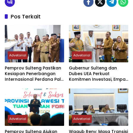
Pos Terkait
Advetorial
Advetorial
Pemprov Sulteng Pastikan
Gubernur Sulteng dan
Kesiapan Penerbangan
Dubes UEA Perkuat
Internasional Perdana Palu
Komitmen Investasi, Empat
– Guangzhou
Sektor Jadi Prioritas
Advetorial
Advetorial
Pemprov Sulteng Ajukan
Wagub Reny: Masa Transisi