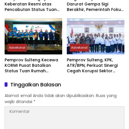
Keberatan Resmi atas
Darurat Gempa Sigi
Pencabutan Status Tuan
Berakhir, Pemerintah Fokus
Rumah FORNAS IX Tahun
Percepatan Pemulihan
2027
Advetorial
Advetorial
Pemprov Sulteng Kecewa
Pemprov Sulteng, KPK,
KORMI Pusat Batalkan
ATR/BPN, Perkuat Sinergi
Status Tuan Rumah
Cegah Korupsi Sektor
FORNAS 2027, Gubernur:
Pertanahan
Keputusan Sepihak dan
Tinggalkan Balasan
Tanpa Koordinasi
Alamat email Anda tidak akan dipublikasikan.
Ruas yang
wajib ditandai
*