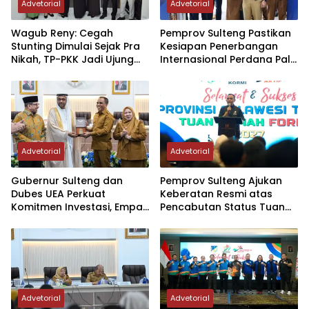
Advetorial
Advetorial
Wagub Reny: Cegah
Pemprov Sulteng Pastikan
Stunting Dimulai Sejak Pra
Kesiapan Penerbangan
Nikah, TP-PKK Jadi Ujung
Internasional Perdana Palu
Tombak di Masyarakat
– Guangzhou
Advetorial
Advetorial
Gubernur Sulteng dan
Pemprov Sulteng Ajukan
Dubes UEA Perkuat
Keberatan Resmi atas
Komitmen Investasi, Empat
Pencabutan Status Tuan
Sektor Jadi Prioritas
Rumah FORNAS IX Tahun
2027
Advetorial
Advetorial