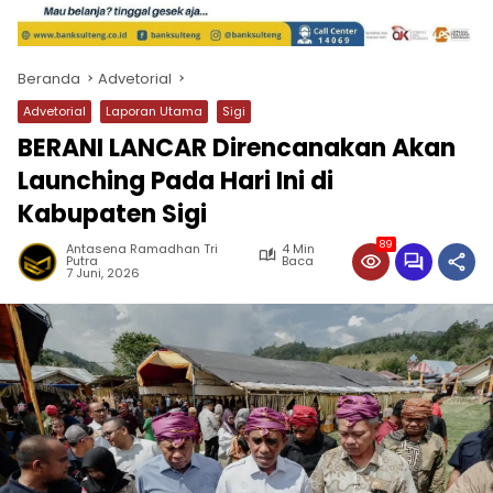
Beranda
Advetorial
Advetorial
Laporan Utama
Sigi
BERANI LANCAR Direncanakan Akan
Launching Pada Hari Ini di
Kabupaten Sigi
89
Antasena Ramadhan Tri
4 Min
Putra
Baca
7 Juni, 2026