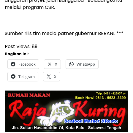
anggaran proyek jalan Banggaiba -Boladangko itu
melalui program CSR.
Sumber rilis tim media patner gubernur BERANI. ***
Post Views:
89
Bagikan ini:
Facebook
X
WhatsApp
Telegram
X