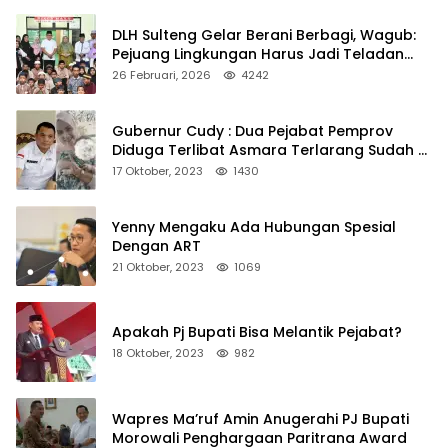
DLH Sulteng Gelar Berani Berbagi, Wagub:
Pejuang Lingkungan Harus Jadi Teladan
Kepedulian
26 Februari, 2026
4242
Gubernur Cudy : Dua Pejabat Pemprov
Diduga Terlibat Asmara Terlarang Sudah di
Non Job
17 Oktober, 2023
1430
Yenny Mengaku Ada Hubungan Spesial
Dengan ART
21 Oktober, 2023
1069
Apakah Pj Bupati Bisa Melantik Pejabat?
18 Oktober, 2023
982
Wapres Ma’ruf Amin Anugerahi PJ Bupati
Morowali Penghargaan Paritrana Award