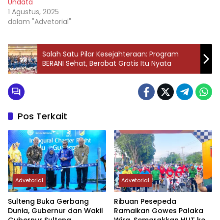
Undata
1 Agustus, 2025
dalam "Advetorial"
Salah Satu Pilar Kesejahteraan: Program
BERANI Sehat, Berobat Gratis Itu Nyata
Pos Terkait
Advetorial
Advetorial
Sulteng Buka Gerbang
Ribuan Pesepeda
Dunia, Gubernur dan Wakil
Ramaikan Gowes Palaka
Gubernur Sulteng
Wira, Semarakkan HUT ke-1