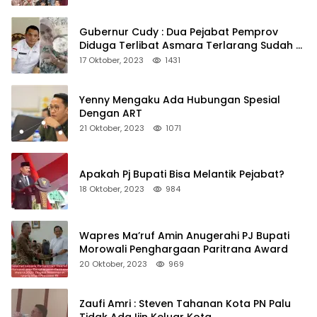
Gubernur Cudy : Dua Pejabat Pemprov
Diduga Terlibat Asmara Terlarang Sudah di
Non Job
17 Oktober, 2023
1431
Yenny Mengaku Ada Hubungan Spesial
Dengan ART
21 Oktober, 2023
1071
Apakah Pj Bupati Bisa Melantik Pejabat?
18 Oktober, 2023
984
Wapres Ma’ruf Amin Anugerahi PJ Bupati
Morowali Penghargaan Paritrana Award
20 Oktober, 2023
969
Zaufi Amri : Steven Tahanan Kota PN Palu
Tidak Ada Ijin Keluar Kota