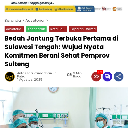
Beranda
Advetorial
Advetorial
Kesehatan
Kota Palu
Laporan Utama
Bedah Jantung Terbuka Pertama di
Sulawesi Tengah: Wujud Nyata
Komitmen Berani Sehat Pemprov
Sulteng
277
Antasena Ramadhan Tri
3 Min
Putra
Baca
1 Agustus, 2025