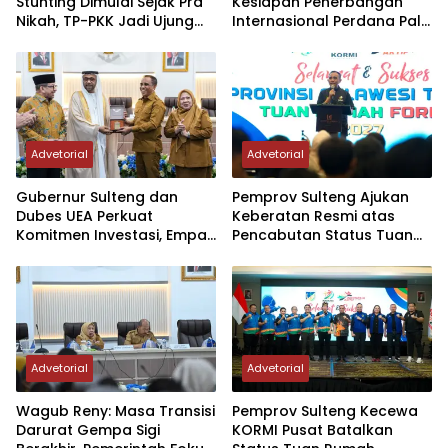
Stunting Dimulai Sejak Pra
Kesiapan Penerbangan
Nikah, TP-PKK Jadi Ujung
Internasional Perdana Palu
Tombak di Masyarakat
– Guangzhou
Advetorial
Advetorial
Gubernur Sulteng dan
Pemprov Sulteng Ajukan
Dubes UEA Perkuat
Keberatan Resmi atas
Komitmen Investasi, Empat
Pencabutan Status Tuan
Sektor Jadi Prioritas
Rumah FORNAS IX Tahun
2027
Advetorial
Advetorial
Wagub Reny: Masa Transisi
Pemprov Sulteng Kecewa
Darurat Gempa Sigi
KORMI Pusat Batalkan