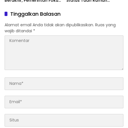
Berakhir, Pemerintah Fokus
Status Tuan Rumah
Percepatan Pemulihan
FORNAS 2027, Gubernur:
Keputusan Sepihak dan
Tinggalkan Balasan
Tanpa Koordinasi
Alamat email Anda tidak akan dipublikasikan.
Ruas yang
wajib ditandai
*