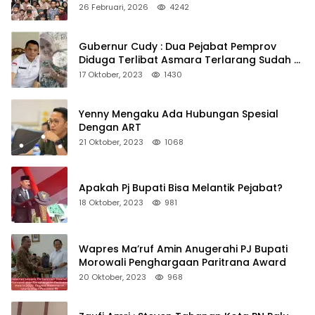
Kepedulian
26 Februari, 2026
4242
Gubernur Cudy : Dua Pejabat Pemprov
Diduga Terlibat Asmara Terlarang Sudah di
Non Job
17 Oktober, 2023
1430
Yenny Mengaku Ada Hubungan Spesial
Dengan ART
21 Oktober, 2023
1068
Apakah Pj Bupati Bisa Melantik Pejabat?
18 Oktober, 2023
981
Wapres Ma’ruf Amin Anugerahi PJ Bupati
Morowali Penghargaan Paritrana Award
20 Oktober, 2023
968