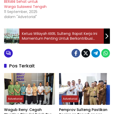
BERANI Sehat untuk
Warga Sulawesi Tengah
11 September, 2025
dalam "Advetorial"
Ketua Wilayah KKRL Sulteng: Rapat Kerja Ini
Momentum Penting Untuk Berkontribusi
Dalam Pembangunan Sulteng Ke
Pos Terkait
Advetorial
Advetorial
Wagub Reny: Cegah
Pemprov Sulteng Pastikan