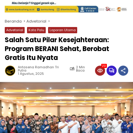
Beranda
Advetorial
Advetorial
Kota Palu
Laporan Utama
Salah Satu Pilar Kesejahteraan:
Program BERANI Sehat, Berobat
Gratis Itu Nyata
212
Antasena Ramadhan Tri
2 Min
Putra
Baca
1 Agustus, 2025