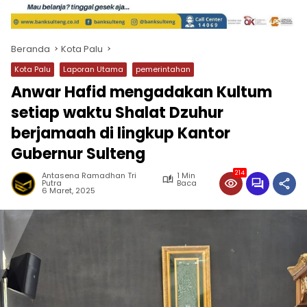
Beranda
Kota Palu
Kota Palu
Laporan Utama
pemerintahan
Anwar Hafid mengadakan Kultum
setiap waktu Shalat Dzuhur
berjamaah di lingkup Kantor
Gubernur Sulteng
214
Antasena Ramadhan Tri
1 Min
Putra
Baca
6 Maret, 2025