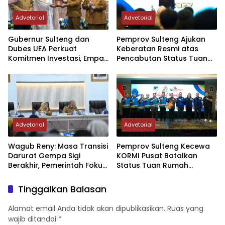
Advetorial
Advetorial
Gubernur Sulteng dan
Pemprov Sulteng Ajukan
Dubes UEA Perkuat
Keberatan Resmi atas
Komitmen Investasi, Empat
Pencabutan Status Tuan
Sektor Jadi Prioritas
Rumah FORNAS IX Tahun
2027
Advetorial
Advetorial
Wagub Reny: Masa Transisi
Pemprov Sulteng Kecewa
Darurat Gempa Sigi
KORMI Pusat Batalkan
Berakhir, Pemerintah Fokus
Status Tuan Rumah
Percepatan Pemulihan
FORNAS 2027, Gubernur:
Keputusan Sepihak dan
Tinggalkan Balasan
Tanpa Koordinasi
Alamat email Anda tidak akan dipublikasikan.
Ruas yang
wajib ditandai
*