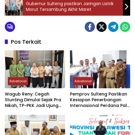
Gubernur Sulteng pastikan Jaringan Listrik
Morut Tersambung Akhir Maret
Pos Terkait
Advetorial
Advetorial
Wagub Reny: Cegah
Pemprov Sulteng Pastikan
Stunting Dimulai Sejak Pra
Kesiapan Penerbangan
Nikah, TP-PKK Jadi Ujung
Internasional Perdana Palu
Tombak di Masyarakat
– Guangzhou