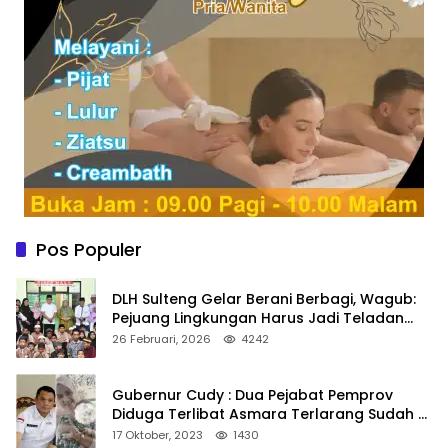
Pos Populer
DLH Sulteng Gelar Berani Berbagi, Wagub:
Pejuang Lingkungan Harus Jadi Teladan
Kepedulian
26 Februari, 2026
4242
Gubernur Cudy : Dua Pejabat Pemprov
Diduga Terlibat Asmara Terlarang Sudah di
Non Job
17 Oktober, 2023
1430