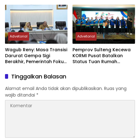
Sektor Jadi Prioritas
Rumah FORNAS IX Tahun
2027
Advetorial
Advetorial
Wagub Reny: Masa Transisi
Pemprov Sulteng Kecewa
Darurat Gempa Sigi
KORMI Pusat Batalkan
Berakhir, Pemerintah Fokus
Status Tuan Rumah
Percepatan Pemulihan
FORNAS 2027, Gubernur:
Keputusan Sepihak dan
Tinggalkan Balasan
Tanpa Koordinasi
Alamat email Anda tidak akan dipublikasikan.
Ruas yang
wajib ditandai
*