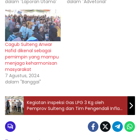
dalam "Laporan Utama"
dalam "Advetorial"
Cagub Sulteng Anwar
Hafid dikenal sebagai
pemimpin yang mampu
menjaga keharmonisan
masyarakat
7 Agustus, 2024
dalam "Banggai"
Kegiatan inspeksi Gas LPG 3 Kg oleh
Pemprov Sulteng dan Tim Pengendali Inflasi
Daerah