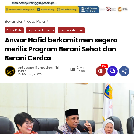
Beranda
Kota Palu
Kota Palu
Laporan Utama
pemerintahan
Anwar Hafid berkomitmen segera
merilis Program Berani Sehat dan
Berani Cerdas
234
Antasena Ramadhan Tri
2 Min
Putra
Baca
15 Maret, 2025