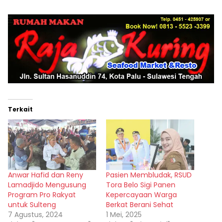
Terkait
Anwar Hafid dan Reny
Pasien Membludak, RSUD
Lamadjido Mengusung
Tora Belo Sigi Panen
Program Pro Rakyat
Kepercayaan Warga
untuk Sulteng
Berkat Berani Sehat
7 Agustus, 2024
1 Mei, 2025