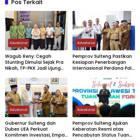
Pos Terkait
Advetorial
Advetorial
Wagub Reny: Cegah
Pemprov Sulteng Pastikan
Stunting Dimulai Sejak Pra
Kesiapan Penerbangan
Nikah, TP-PKK Jadi Ujung
Internasional Perdana Palu
Tombak di Masyarakat
– Guangzhou
Advetorial
Advetorial
Gubernur Sulteng dan
Pemprov Sulteng Ajukan
Dubes UEA Perkuat
Keberatan Resmi atas
Komitmen Investasi, Empat
Pencabutan Status Tuan