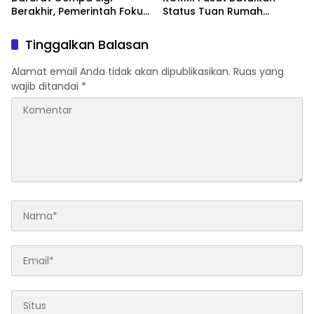
Berakhir, Pemerintah Fokus
Status Tuan Rumah
Percepatan Pemulihan
FORNAS 2027, Gubernur:
Keputusan Sepihak dan
Tinggalkan Balasan
Tanpa Koordinasi
Alamat email Anda tidak akan dipublikasikan.
Ruas yang
wajib ditandai
*