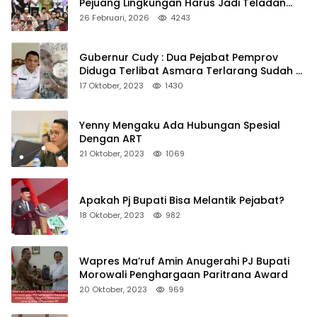
Pejuang Lingkungan Harus Jadi Teladan
Kepedulian
26 Februari, 2026
4243
Gubernur Cudy : Dua Pejabat Pemprov
Diduga Terlibat Asmara Terlarang Sudah di
Non Job
17 Oktober, 2023
1430
Yenny Mengaku Ada Hubungan Spesial
Dengan ART
21 Oktober, 2023
1069
Apakah Pj Bupati Bisa Melantik Pejabat?
18 Oktober, 2023
982
Wapres Ma’ruf Amin Anugerahi PJ Bupati
Morowali Penghargaan Paritrana Award
20 Oktober, 2023
969