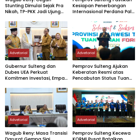
Stunting Dimulai Sejak Pra
Kesiapan Penerbangan
Nikah, TP-PKK Jadi Ujung
Internasional Perdana Palu
Tombak di Masyarakat
– Guangzhou
Advetorial
Advetorial
Gubernur Sulteng dan
Pemprov Sulteng Ajukan
Dubes UEA Perkuat
Keberatan Resmi atas
Komitmen Investasi, Empat
Pencabutan Status Tuan
Sektor Jadi Prioritas
Rumah FORNAS IX Tahun
2027
Advetorial
Advetorial
Wagub Reny: Masa Transisi
Pemprov Sulteng Kecewa
Darurat Gempa Sigi
KORMI Pusat Batalkan