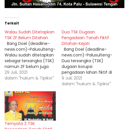
Terkait
Walau Sudah Ditetapkan
Dua TSK Dugaan
TSK ZF Belum Ditahan
Pengadaan Tanah Fiktif
Bang Doel (deadline-
Ditahan Kejati
news.com)-Palusulteng-
Bang Doel (deadline-
Walau sudah ditetapkan
news.com)-Palusulteng-
sebagai tersangka (TSK)
Dua tersangka (TSK)
namun ZF belum juga
dugaan korupsi
ditahan. "Wslm, smpe
29 Juli, 2021
pengadaan lahan fiktif di
saat ini blm ditahan, krn
dalam "hukum & Tipikor"
Kabupaten Parigi
9 Juli, 2021
dianggap belum perlu
Moutong akhirnya
dalam "hukum & Tipikor"
untuk dilakukan
ditahan Kejaksaan Tinggi
penahanan 🙏,"kata Kasi
Sulawesi Tengah (Kejati -
Penkum Reza Hidayat,SH,
Sulteng) Jum'at (9/7-
menjawab deadline-
2021) di Rutan Maesa
news.com Rabu malam
Palu, setelah sekian lama
(28/7-2021) via chat di
dalam proses
Ternyata 3 TSK
whatsappnya.
penyelidikan dan