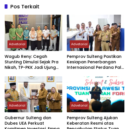
Pos Terkait
Advetorial
Advetorial
Wagub Reny: Cegah
Pemprov Sulteng Pastikan
Stunting Dimulai Sejak Pra
Kesiapan Penerbangan
Nikah, TP-PKK Jadi Ujung
Internasional Perdana Palu
Tombak di Masyarakat
– Guangzhou
Advetorial
Advetorial
Gubernur Sulteng dan
Pemprov Sulteng Ajukan
Dubes UEA Perkuat
Keberatan Resmi atas
Komitmen Investasi, Empat
Pencabutan Status Tuan