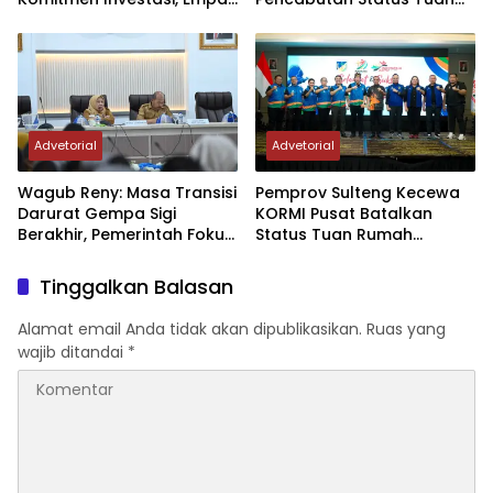
Sektor Jadi Prioritas
Rumah FORNAS IX Tahun
2027
Advetorial
Advetorial
Wagub Reny: Masa Transisi
Pemprov Sulteng Kecewa
Darurat Gempa Sigi
KORMI Pusat Batalkan
Berakhir, Pemerintah Fokus
Status Tuan Rumah
Percepatan Pemulihan
FORNAS 2027, Gubernur:
Keputusan Sepihak dan
Tinggalkan Balasan
Tanpa Koordinasi
Alamat email Anda tidak akan dipublikasikan.
Ruas yang
wajib ditandai
*