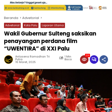
Beranda
Advetorial
Advetorial
Kota Palu
Laporan Utama
Wakil Gubernur Sulteng saksikan
penayangan perdana film
“UWENTIRA” di XXI Palu
231
Antasena Ramadhan Tri
1 Min
Putra
Baca
16 Maret, 2025