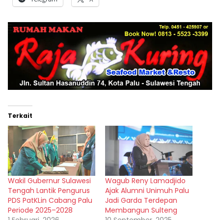
Terkait
Wakil Gubernur Sulawesi
Wagub Reny Lamadjido
Tengah Lantik Pengurus
Ajak Alumni Unimuh Palu
PDS PatKLin Cabang Palu
Jadi Garda Terdepan
Periode 2025–2028
Membangun Sulteng