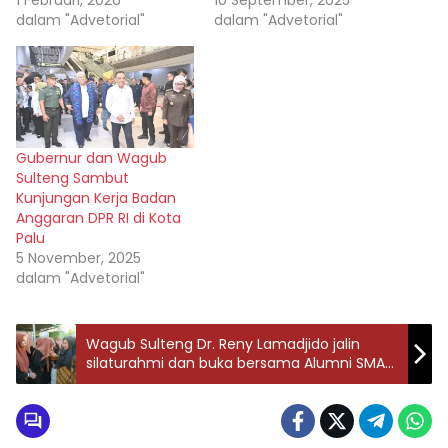
1 Februari, 2026
10 September, 2025
dalam "Advetorial"
dalam "Advetorial"
Gubernur dan Wagub
Sulteng Sambut
Kunjungan Kerja Badan
Anggaran DPR RI di Kota
Palu
5 November, 2025
dalam "Advetorial"
Wagub Sulteng Dr. Reny Lamadjido jalin
silaturahmi dan buka bersama Alumni SMAN
1 Makassar serta anak panti Putri Aisyiyah
Palu