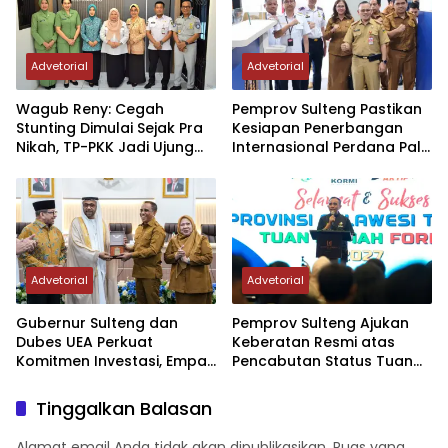
Advetorial
Advetorial
Wagub Reny: Cegah
Pemprov Sulteng Pastikan
Stunting Dimulai Sejak Pra
Kesiapan Penerbangan
Nikah, TP-PKK Jadi Ujung
Internasional Perdana Palu
Tombak di Masyarakat
– Guangzhou
Advetorial
Advetorial
Gubernur Sulteng dan
Pemprov Sulteng Ajukan
Dubes UEA Perkuat
Keberatan Resmi atas
Komitmen Investasi, Empat
Pencabutan Status Tuan
Sektor Jadi Prioritas
Rumah FORNAS IX Tahun
2027
Tinggalkan Balasan
Alamat email Anda tidak akan dipublikasikan.
Ruas yang