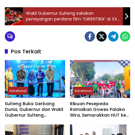
Wakil Gubernur Sulteng saksikan
penayangan perdana film “UWENTIRA” di XXI
Palu
Pos Terkait
Advetorial
Advetorial
Sulteng Buka Gerbang
Ribuan Pesepeda
Dunia, Gubernur dan Wakil
Ramaikan Gowes Palaka
Gubernur Sulteng
Wira, Semarakkan HUT ke-1
Resmikan Penerbangan
Kodam XXIII/PW
Perdana Internasional
Palu-Guangzhou