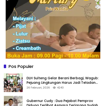
Pos Populer
DLH Sulteng Gelar Berani Berbagi, Wagub:
Pejuang Lingkungan Harus Jadi Teladan
Kepedulian
26 Februari, 2026
4243
Gubernur Cudy : Dua Pejabat Pemprov
Diduga Terlibat Asmara Terlarang Sudah di