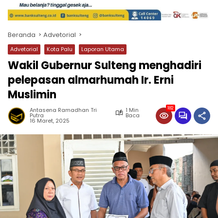
Beranda
Advetorial
Advetorial
Kota Palu
Laporan Utama
Wakil Gubernur Sulteng menghadiri
pelepasan almarhumah Ir. Erni
Muslimin
182
Antasena Ramadhan Tri
1 Min
Putra
Baca
16 Maret, 2025