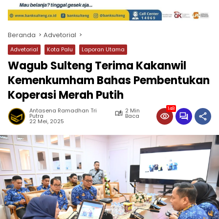
Beranda
Advetorial
Advetorial
Kota Palu
Laporan Utama
Wagub Sulteng Terima Kakanwil
Kemenkumham Bahas Pembentukan
Koperasi Merah Putih
148
Antasena Ramadhan Tri
2 Min
Putra
Baca
22 Mei, 2025