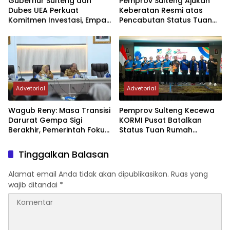
Gubernur Sulteng dan
Pemprov Sulteng Ajukan
Dubes UEA Perkuat
Keberatan Resmi atas
Komitmen Investasi, Empat
Pencabutan Status Tuan
Sektor Jadi Prioritas
Rumah FORNAS IX Tahun
2027
Advetorial
Advetorial
Wagub Reny: Masa Transisi
Pemprov Sulteng Kecewa
Darurat Gempa Sigi
KORMI Pusat Batalkan
Berakhir, Pemerintah Fokus
Status Tuan Rumah
Percepatan Pemulihan
FORNAS 2027, Gubernur:
Keputusan Sepihak dan
Tinggalkan Balasan
Tanpa Koordinasi
Alamat email Anda tidak akan dipublikasikan.
Ruas yang
wajib ditandai
*