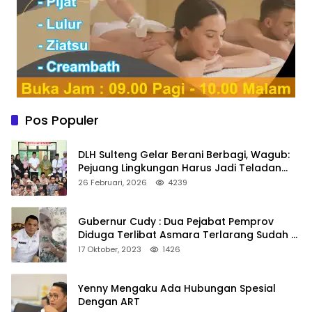
Pos Populer
DLH Sulteng Gelar Berani Berbagi, Wagub:
Pejuang Lingkungan Harus Jadi Teladan
Kepedulian
26 Februari, 2026
4239
Gubernur Cudy : Dua Pejabat Pemprov
Diduga Terlibat Asmara Terlarang Sudah di
Non Job
17 Oktober, 2023
1426
Yenny Mengaku Ada Hubungan Spesial
Dengan ART