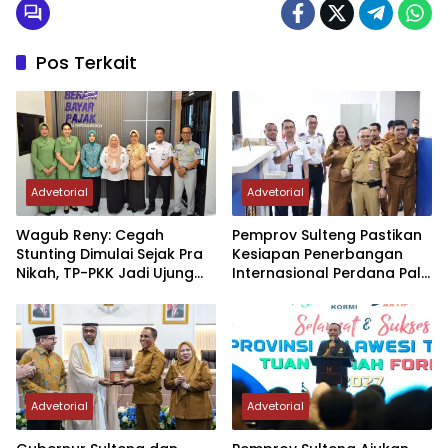
Pos Terkait
Advetorial
Advetorial
Wagub Reny: Cegah
Pemprov Sulteng Pastikan
Stunting Dimulai Sejak Pra
Kesiapan Penerbangan
Nikah, TP-PKK Jadi Ujung
Internasional Perdana Palu
Tombak di Masyarakat
– Guangzhou
Advetorial
Advetorial