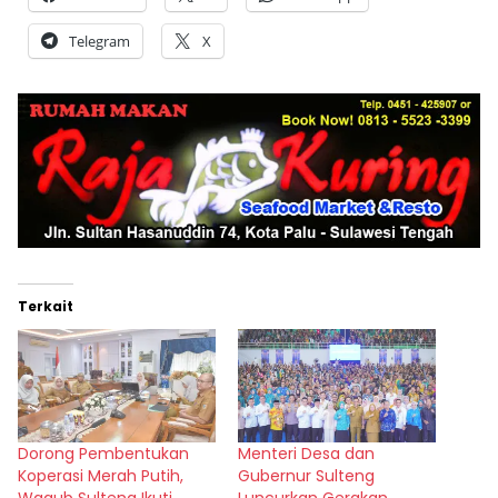
Telegram
X
Terkait
Dorong Pembentukan
Menteri Desa dan
Koperasi Merah Putih,
Gubernur Sulteng
Wagub Sulteng Ikuti
Luncurkan Gerakan