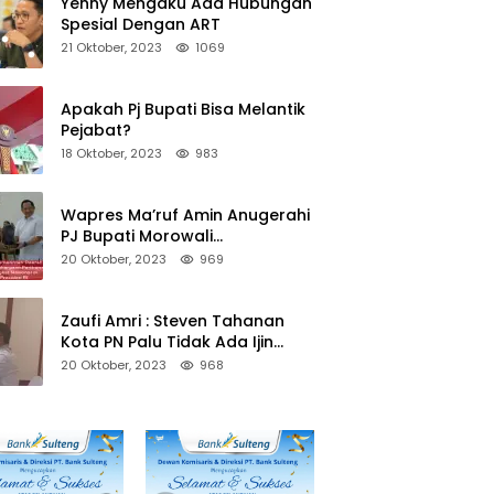
Yenny Mengaku Ada Hubungan
Spesial Dengan ART
21 Oktober, 2023
1069
Apakah Pj Bupati Bisa Melantik
Pejabat?
18 Oktober, 2023
983
Wapres Ma’ruf Amin Anugerahi
PJ Bupati Morowali
Penghargaan Paritrana Award
20 Oktober, 2023
969
Zaufi Amri : Steven Tahanan
Kota PN Palu Tidak Ada Ijin
Keluar Kota
20 Oktober, 2023
968