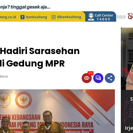
 Hadiri Sarasehan
 di Gedung MPR
216
 Baca