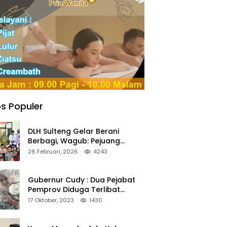
s Populer
DLH Sulteng Gelar Berani
Berbagi, Wagub: Pejuang
Lingkungan Harus Jadi Teladan
26 Februari, 2026
4243
Kepedulian
Gubernur Cudy : Dua Pejabat
Pemprov Diduga Terlibat
Asmara Terlarang Sudah di
17 Oktober, 2023
1430
Non Job