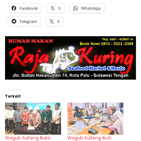
Facebook
X
WhatsApp
Telegram
X
Terkait
Wagub Sulteng Buka
Wagub Sulteng Ikuti