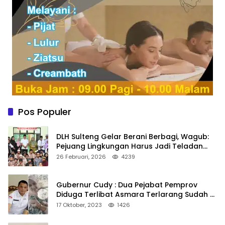
Pos Populer
DLH Sulteng Gelar Berani Berbagi, Wagub:
Pejuang Lingkungan Harus Jadi Teladan
Kepedulian
26 Februari, 2026
4239
Gubernur Cudy : Dua Pejabat Pemprov
Diduga Terlibat Asmara Terlarang Sudah di
Non Job
17 Oktober, 2023
1426