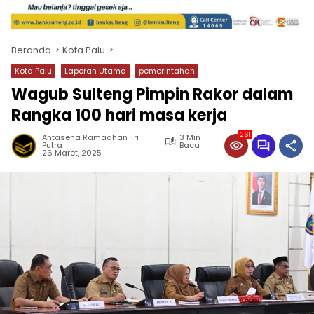
Beranda
Kota Palu
Kota Palu
Laporan Utama
pemerintahan
Wagub Sulteng Pimpin Rakor dalam
Rangka 100 hari masa kerja
261
Antasena Ramadhan Tri
3 Min
Putra
Baca
26 Maret, 2025