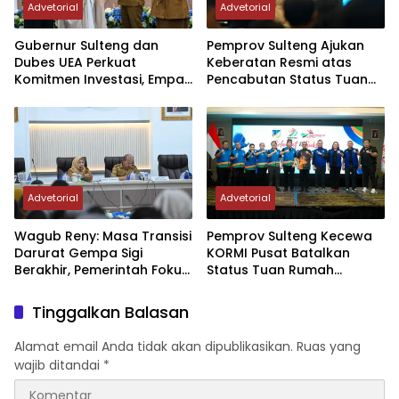
Advetorial
Advetorial
Gubernur Sulteng dan
Pemprov Sulteng Ajukan
Dubes UEA Perkuat
Keberatan Resmi atas
Komitmen Investasi, Empat
Pencabutan Status Tuan
Sektor Jadi Prioritas
Rumah FORNAS IX Tahun
2027
Advetorial
Advetorial
Wagub Reny: Masa Transisi
Pemprov Sulteng Kecewa
Darurat Gempa Sigi
KORMI Pusat Batalkan
Berakhir, Pemerintah Fokus
Status Tuan Rumah
Percepatan Pemulihan
FORNAS 2027, Gubernur:
Keputusan Sepihak dan
Tinggalkan Balasan
Tanpa Koordinasi
Alamat email Anda tidak akan dipublikasikan.
Ruas yang
wajib ditandai
*