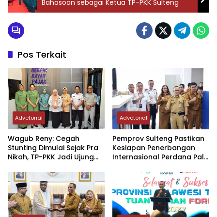
Bahasoan sebagai Ketua TP-PKK Sulteng
Pos Terkait
Advetorial
Advetorial
Wagub Reny: Cegah
Pemprov Sulteng Pastikan
Stunting Dimulai Sejak Pra
Kesiapan Penerbangan
Nikah, TP-PKK Jadi Ujung
Internasional Perdana Palu
Tombak di Masyarakat
– Guangzhou