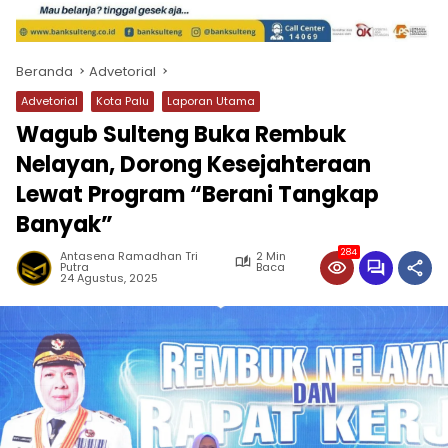
Beranda
Advetorial
Advetorial
Kota Palu
Laporan Utama
Wagub Sulteng Buka Rembuk
Nelayan, Dorong Kesejahteraan
Lewat Program “Berani Tangkap
Banyak”
284
Antasena Ramadhan Tri
2 Min
Putra
Baca
24 Agustus, 2025