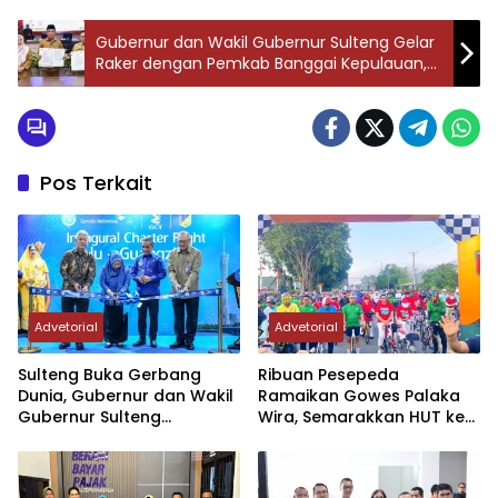
Gubernur dan Wakil Gubernur Sulteng Gelar
Raker dengan Pemkab Banggai Kepulauan,
Perkuat Sinergitas Lewat Program “9 Berani”
Pos Terkait
Advetorial
Advetorial
Sulteng Buka Gerbang
Ribuan Pesepeda
Dunia, Gubernur dan Wakil
Ramaikan Gowes Palaka
Gubernur Sulteng
Wira, Semarakkan HUT ke-1
Resmikan Penerbangan
Kodam XXIII/PW
Perdana Internasional
Palu-Guangzhou