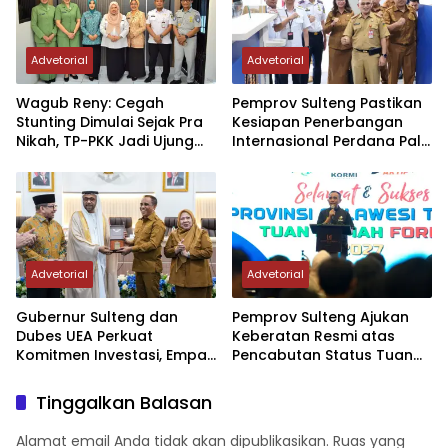
Advetorial
Advetorial
Wagub Reny: Cegah
Pemprov Sulteng Pastikan
Stunting Dimulai Sejak Pra
Kesiapan Penerbangan
Nikah, TP-PKK Jadi Ujung
Internasional Perdana Palu
Tombak di Masyarakat
– Guangzhou
Advetorial
Advetorial
Gubernur Sulteng dan
Pemprov Sulteng Ajukan
Dubes UEA Perkuat
Keberatan Resmi atas
Komitmen Investasi, Empat
Pencabutan Status Tuan
Sektor Jadi Prioritas
Rumah FORNAS IX Tahun
2027
Tinggalkan Balasan
Alamat email Anda tidak akan dipublikasikan.
Ruas yang