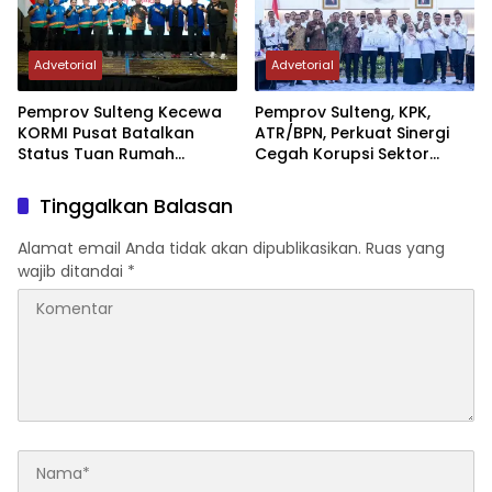
Advetorial
Advetorial
Pemprov Sulteng Kecewa
Pemprov Sulteng, KPK,
KORMI Pusat Batalkan
ATR/BPN, Perkuat Sinergi
Status Tuan Rumah
Cegah Korupsi Sektor
FORNAS 2027, Gubernur:
Pertanahan
Keputusan Sepihak dan
Tinggalkan Balasan
Tanpa Koordinasi
Alamat email Anda tidak akan dipublikasikan.
Ruas yang
wajib ditandai
*