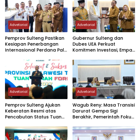
Advetorial
Advetorial
Pemprov Sulteng Pastikan
Gubernur Sulteng dan
Kesiapan Penerbangan
Dubes UEA Perkuat
Internasional Perdana Palu
Komitmen Investasi, Empat
– Guangzhou
Sektor Jadi Prioritas
Advetorial
Advetorial
Pemprov Sulteng Ajukan
Wagub Reny: Masa Transisi
Keberatan Resmi atas
Darurat Gempa Sigi
Pencabutan Status Tuan
Berakhir, Pemerintah Fokus
Rumah FORNAS IX Tahun
Percepatan Pemulihan
2027