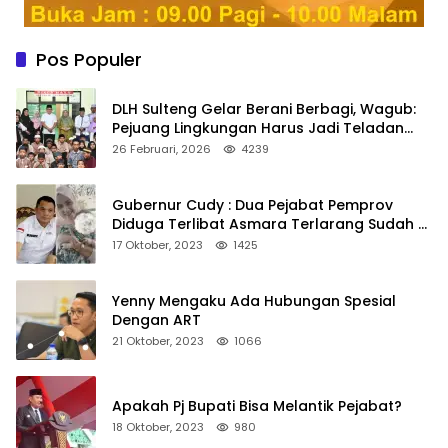
Pos Populer
DLH Sulteng Gelar Berani Berbagi, Wagub:
Pejuang Lingkungan Harus Jadi Teladan
Kepedulian
26 Februari, 2026
4239
Gubernur Cudy : Dua Pejabat Pemprov
Diduga Terlibat Asmara Terlarang Sudah di
Non Job
17 Oktober, 2023
1425
Yenny Mengaku Ada Hubungan Spesial
Dengan ART
21 Oktober, 2023
1066
Apakah Pj Bupati Bisa Melantik Pejabat?
18 Oktober, 2023
980