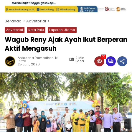
Beranda
Advetorial
Advetorial
Kota Palu
Laporan Utama
Wagub Reny Ajak Ayah Ikut Berperan
Aktif Mengasuh
70
Antasena Ramadhan Tri
2 Min
Putra
Baca
25 Juni, 2026