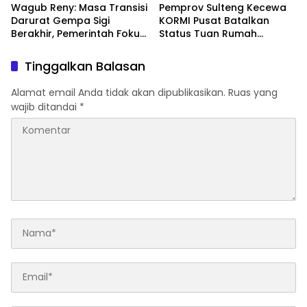
Wagub Reny: Masa Transisi
Pemprov Sulteng Kecewa
Darurat Gempa Sigi
KORMI Pusat Batalkan
Berakhir, Pemerintah Fokus
Status Tuan Rumah
Percepatan Pemulihan
FORNAS 2027, Gubernur:
Keputusan Sepihak dan
Tinggalkan Balasan
Tanpa Koordinasi
Alamat email Anda tidak akan dipublikasikan.
Ruas yang
wajib ditandai
*