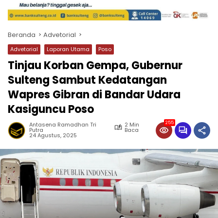
Beranda
Advetorial
Advetorial
Laporan Utama
Poso
Tinjau Korban Gempa, Gubernur
Sulteng Sambut Kedatangan
Wapres Gibran di Bandar Udara
Kasiguncu Poso
255
Antasena Ramadhan Tri
2 Min
Putra
Baca
24 Agustus, 2025