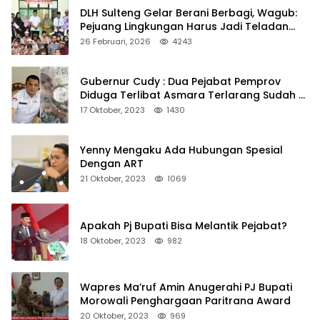
DLH Sulteng Gelar Berani Berbagi, Wagub:
Pejuang Lingkungan Harus Jadi Teladan
Kepedulian
26 Februari, 2026
4243
Gubernur Cudy : Dua Pejabat Pemprov
Diduga Terlibat Asmara Terlarang Sudah di
Non Job
17 Oktober, 2023
1430
Yenny Mengaku Ada Hubungan Spesial
Dengan ART
21 Oktober, 2023
1069
Apakah Pj Bupati Bisa Melantik Pejabat?
18 Oktober, 2023
982
Wapres Ma’ruf Amin Anugerahi PJ Bupati
Morowali Penghargaan Paritrana Award
20 Oktober, 2023
969