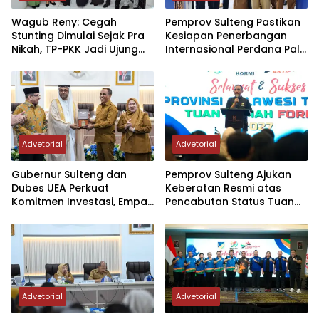
Wagub Reny: Cegah
Pemprov Sulteng Pastikan
Stunting Dimulai Sejak Pra
Kesiapan Penerbangan
Nikah, TP-PKK Jadi Ujung
Internasional Perdana Palu
Tombak di Masyarakat
– Guangzhou
Advetorial
Advetorial
Gubernur Sulteng dan
Pemprov Sulteng Ajukan
Dubes UEA Perkuat
Keberatan Resmi atas
Komitmen Investasi, Empat
Pencabutan Status Tuan
Sektor Jadi Prioritas
Rumah FORNAS IX Tahun
2027
Advetorial
Advetorial