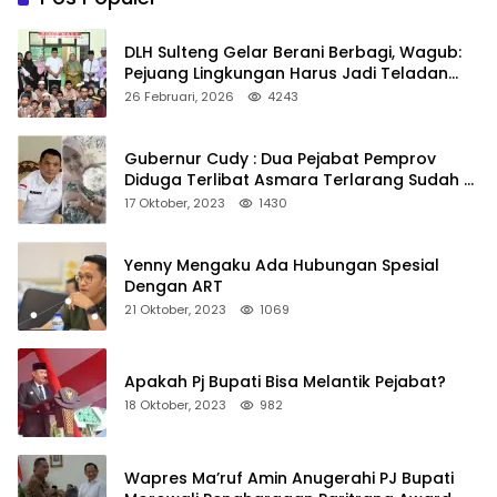
DLH Sulteng Gelar Berani Berbagi, Wagub:
Pejuang Lingkungan Harus Jadi Teladan
Kepedulian
26 Februari, 2026
4243
Gubernur Cudy : Dua Pejabat Pemprov
Diduga Terlibat Asmara Terlarang Sudah di
Non Job
17 Oktober, 2023
1430
Yenny Mengaku Ada Hubungan Spesial
Dengan ART
21 Oktober, 2023
1069
Apakah Pj Bupati Bisa Melantik Pejabat?
18 Oktober, 2023
982
Wapres Ma’ruf Amin Anugerahi PJ Bupati