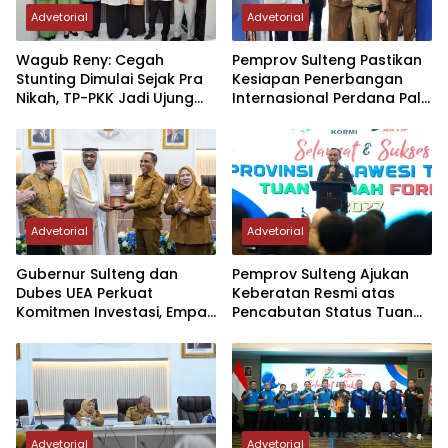
Advetorial
Advetorial
Wagub Reny: Cegah
Pemprov Sulteng Pastikan
Stunting Dimulai Sejak Pra
Kesiapan Penerbangan
Nikah, TP-PKK Jadi Ujung
Internasional Perdana Palu
Tombak di Masyarakat
– Guangzhou
Advetorial
Advetorial
Gubernur Sulteng dan
Pemprov Sulteng Ajukan
Dubes UEA Perkuat
Keberatan Resmi atas
Komitmen Investasi, Empat
Pencabutan Status Tuan
Sektor Jadi Prioritas
Rumah FORNAS IX Tahun
2027
Advetorial
Advetorial