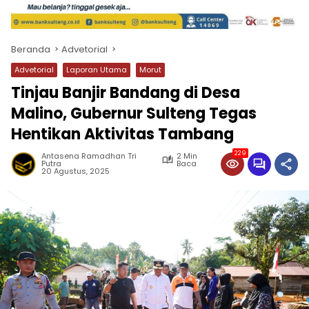
Beranda
Advetorial
Advetorial
Laporan Utama
Morut
Tinjau Banjir Bandang di Desa
Malino, Gubernur Sulteng Tegas
Hentikan Aktivitas Tambang
229
Antasena Ramadhan Tri
2 Min
Putra
Baca
20 Agustus, 2025