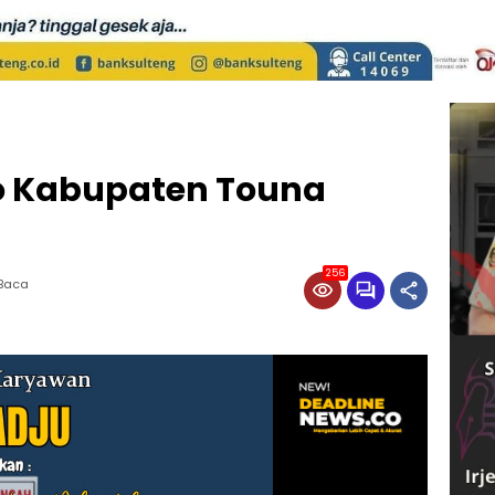
o Kabupaten Touna
256
 Baca