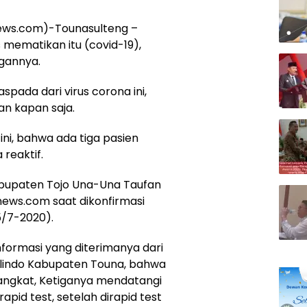
news.com)-Tounasulteng –
s mematikan itu (covid-19),
ngannya.
spada dari virus corona ini,
dan kapan saja.
ini, bahwa ada tiga pasien
 reaktif.
abupaten Tojo Una-Una Taufan
news.com saat dikonfirmasi
5/7-2020).
formasi yang diterimanya dari
indo Kabupaten Touna, bahwa
rangkat, Ketiganya mendatangi
id test, setelah dirapid test