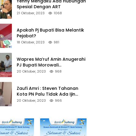
Yenny Mengaku Ada Hubungan
Spesial Dengan ART
21 Oktober, 2023
1068
Apakah Pj Bupati Bisa Melantik
Pejabat?
18 Oktober, 2023
981
Wapres Ma’ruf Amin Anugerahi
PJ Bupati Morowali
Penghargaan Paritrana Award
20 Oktober, 2023
968
Zaufi Amri : Steven Tahanan
Kota PN Palu Tidak Ada Ijin
Keluar Kota
20 Oktober, 2023
966