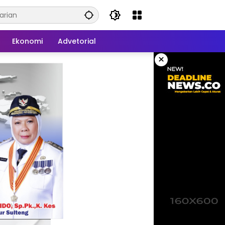
Ekonomi
Advetorial
×