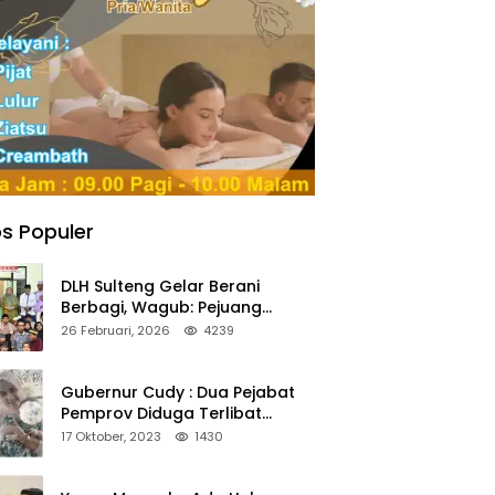
s Populer
DLH Sulteng Gelar Berani
Berbagi, Wagub: Pejuang
Lingkungan Harus Jadi Teladan
26 Februari, 2026
4239
Kepedulian
Gubernur Cudy : Dua Pejabat
Pemprov Diduga Terlibat
Asmara Terlarang Sudah di
17 Oktober, 2023
1430
Non Job