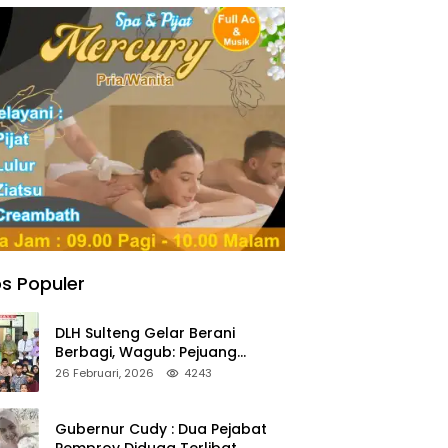
s Populer
DLH Sulteng Gelar Berani
Berbagi, Wagub: Pejuang
Lingkungan Harus Jadi Teladan
26 Februari, 2026
4243
Kepedulian
Gubernur Cudy : Dua Pejabat