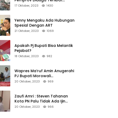
Pemprov Diduga Terlibat
Asmara Terlarang Sudah di
17 Oktober, 2023
1430
Non Job
Yenny Mengaku Ada Hubungan
Spesial Dengan ART
21 Oktober, 2023
1069
Apakah Pj Bupati Bisa Melantik
Pejabat?
18 Oktober, 2023
982
Wapres Ma’ruf Amin Anugerahi
PJ Bupati Morowali
Penghargaan Paritrana Award
20 Oktober, 2023
969
Zaufi Amri : Steven Tahanan
Kota PN Palu Tidak Ada Ijin
Keluar Kota
20 Oktober, 2023
966