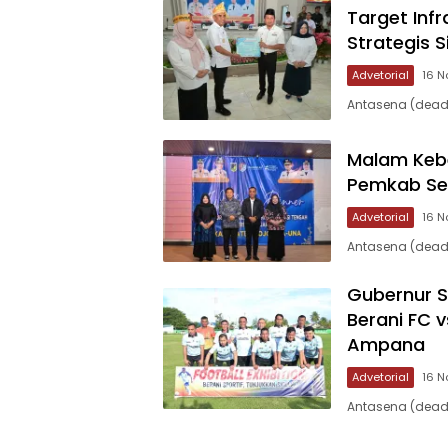
Target Infr
Strategis 
Advetorial
16 N
Antasena (deadl
Malam Keb
Pemkab Sep
Advetorial
16 N
Antasena (dead
Gubernur S
Berani FC 
Ampana
Advetorial
16 N
Antasena (deadl