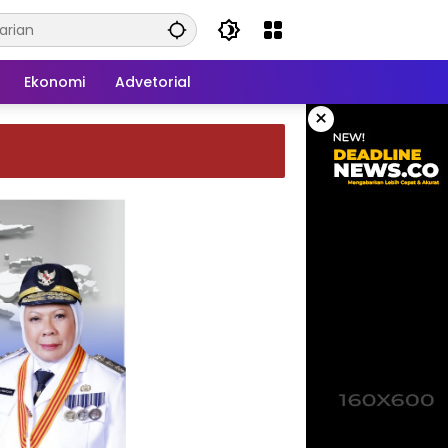
Ekonomi
Advetorial
×
Wagub Reny: Cegah Stunting Dimulai
Sejak Pra Nikah, TP-PKK Jadi Ujung
Tombak di Masyarakat