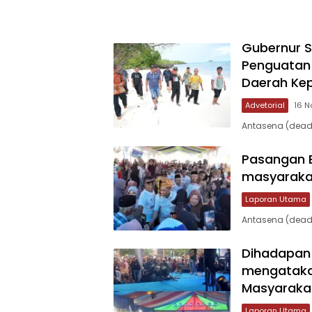
Gubernur S
Penguatan 
Daerah Ke
Advetorial
16 N
Antasena (deadl
Pasangan B
masyarakat
Laporan Utama
Antasena (dead
Dihadapan 
mengatakan
Masyaraka
Laporan Utama