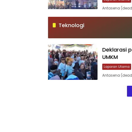
Antasena (dead
Teknologi
Deklarasi 
UMKM
Laporan Utama
Antasena (dead