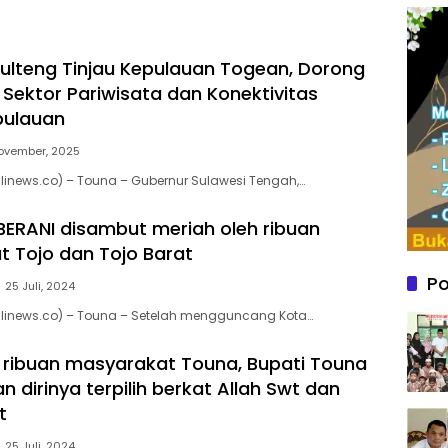
ulteng Tinjau Kepulauan Togean, Dorong
Sektor Pariwisata dan Konektivitas
pulauan
ovember, 2025
inews.co) – Touna – Gubernur Sulawesi Tengah,…
ERANI disambut meriah oleh ribuan
 Tojo dan Tojo Barat
Po
25 Juli, 2024
linews.co) – Touna – Setelah mengguncang Kota…
ribuan masyarakat Touna, Bupati Touna
 dirinya terpilih berkat Allah Swt dan
t
25 Juli, 2024