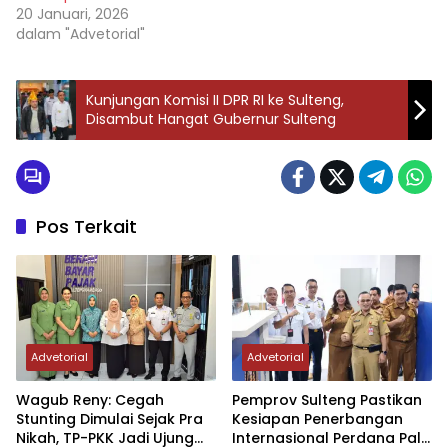
20 Januari, 2026
dalam "Advetorial"
Kunjungan Komisi II DPR RI ke Sulteng,
Disambut Hangat Gubernur Sulteng
Pos Terkait
Advetorial
Advetorial
Wagub Reny: Cegah
Pemprov Sulteng Pastikan
Stunting Dimulai Sejak Pra
Kesiapan Penerbangan
Nikah, TP-PKK Jadi Ujung
Internasional Perdana Palu