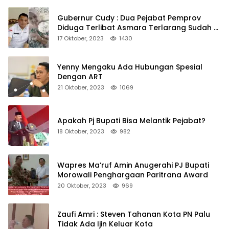
Gubernur Cudy : Dua Pejabat Pemprov
Diduga Terlibat Asmara Terlarang Sudah di
Non Job
17 Oktober, 2023
1430
Yenny Mengaku Ada Hubungan Spesial
Dengan ART
21 Oktober, 2023
1069
Apakah Pj Bupati Bisa Melantik Pejabat?
18 Oktober, 2023
982
Wapres Ma’ruf Amin Anugerahi PJ Bupati
Morowali Penghargaan Paritrana Award
20 Oktober, 2023
969
Zaufi Amri : Steven Tahanan Kota PN Palu
Tidak Ada Ijin Keluar Kota