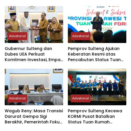
Tombak di Masyarakat
– Guangzhou
Advetorial
Advetorial
Gubernur Sulteng dan
Pemprov Sulteng Ajukan
Dubes UEA Perkuat
Keberatan Resmi atas
Komitmen Investasi, Empat
Pencabutan Status Tuan
Sektor Jadi Prioritas
Rumah FORNAS IX Tahun
2027
Advetorial
Advetorial
Wagub Reny: Masa Transisi
Pemprov Sulteng Kecewa
Darurat Gempa Sigi
KORMI Pusat Batalkan
Berakhir, Pemerintah Fokus
Status Tuan Rumah
Percepatan Pemulihan
FORNAS 2027, Gubernur: