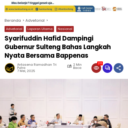
Beranda
Advetorial
Advetorial
Laporan Utama
Nasional
Syarifuddin Hafid Dampingi
Gubernur Sulteng Bahas Langkah
Nyata Bersama Bappenas
215
Antasena Ramadhan Tri
2 Min
Putra
Baca
7 Mei, 2025