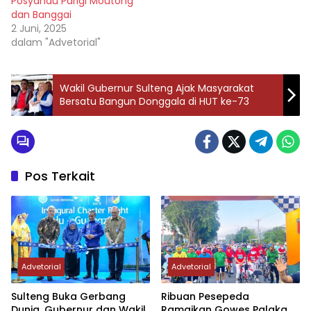
Posyandu Parigi Moutong
dan Banggai
2 Juni, 2025
dalam "Advetorial"
Wakil Gubernur Sulteng Ajak Masyarakat
Bersatu Bangun Donggala di HUT ke-73
Pos Terkait
Advetorial
Advetorial
Sulteng Buka Gerbang
Ribuan Pesepeda
Dunia, Gubernur dan Wakil
Ramaikan Gowes Palaka