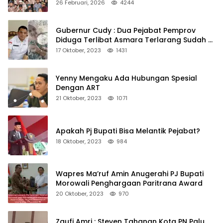
Kepedulian
26 Februari, 2026
4244
Gubernur Cudy : Dua Pejabat Pemprov
Diduga Terlibat Asmara Terlarang Sudah di
Non Job
17 Oktober, 2023
1431
Yenny Mengaku Ada Hubungan Spesial
Dengan ART
21 Oktober, 2023
1071
Apakah Pj Bupati Bisa Melantik Pejabat?
18 Oktober, 2023
984
Wapres Ma’ruf Amin Anugerahi PJ Bupati
Morowali Penghargaan Paritrana Award
20 Oktober, 2023
970
Zaufi Amri : Steven Tahanan Kota PN Palu