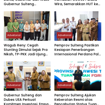
Gubernur Sulteng
Wira, Semarakkan HUT ke-1
Resmikan Penerbangan
Kodam XXIII/PW
Perdana Internasional
Palu-Guangzhou
Advetorial
Advetorial
Wagub Reny: Cegah
Pemprov Sulteng Pastikan
Stunting Dimulai Sejak Pra
Kesiapan Penerbangan
Nikah, TP-PKK Jadi Ujung
Internasional Perdana Palu
Tombak di Masyarakat
– Guangzhou
Advetorial
Advetorial
Gubernur Sulteng dan
Pemprov Sulteng Ajukan
Dubes UEA Perkuat
Keberatan Resmi atas
Komitmen Investasi, Empat
Pencabutan Status Tuan