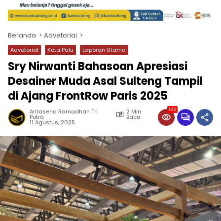
Beranda
Advetorial
Advetorial
Kota Palu
Laporan Utama
Sry Nirwanti Bahasoan Apresiasi
Desainer Muda Asal Sulteng Tampil
di Ajang FrontRow Paris 2025
192
Antasena Ramadhan Tri
2 Min
Putra
Baca
11 Agustus, 2025