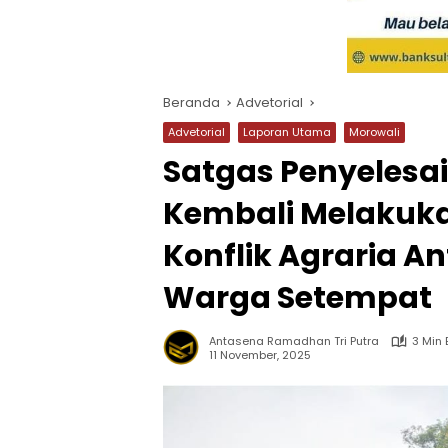
Beranda
Advetorial
Advetorial
Laporan Utama
Morowali
Satgas Penyelesai
Kembali Melakuka
Konflik Agraria A
Warga Setempat
Antasena Ramadhan Tri Putra
3 Min
11 November, 2025