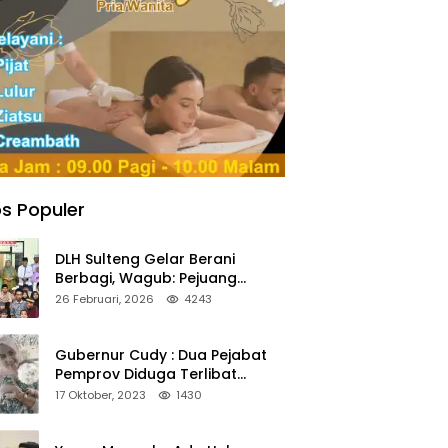
s Populer
DLH Sulteng Gelar Berani
Berbagi, Wagub: Pejuang
Lingkungan Harus Jadi Teladan
26 Februari, 2026
4243
Kepedulian
Gubernur Cudy : Dua Pejabat
Pemprov Diduga Terlibat
Asmara Terlarang Sudah di
17 Oktober, 2023
1430
Non Job