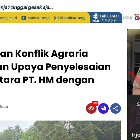
an Konflik Agraria
n Upaya Penyelesaian
ntara PT. HM dengan
166
 Baca