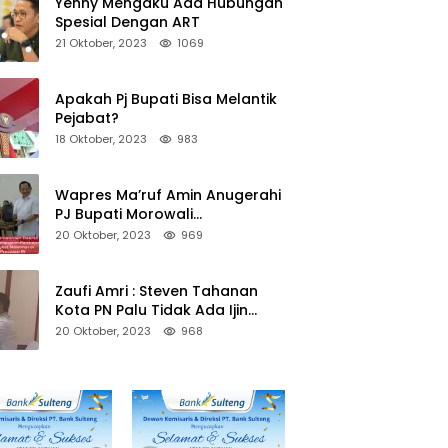
Yenny Mengaku Ada Hubungan
Spesial Dengan ART
21 Oktober, 2023
1069
Apakah Pj Bupati Bisa Melantik
Pejabat?
18 Oktober, 2023
983
Wapres Ma’ruf Amin Anugerahi
PJ Bupati Morowali
Penghargaan Paritrana Award
20 Oktober, 2023
969
Zaufi Amri : Steven Tahanan
Kota PN Palu Tidak Ada Ijin
Keluar Kota
20 Oktober, 2023
968