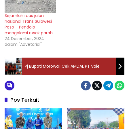
dilalui kendaraan roda
empat, masyarakat
Sejumlah ruas jalan
berinisiatif memasang 5
nasional Trans Sulawesi
potong batang kelapa.
Poso – Pendolo
Sebab jembatan-
mengalami rusak parah
jembatan tersebut
24 Desember, 2024
sudah patah dan
dalam "Advetorial"
berlubang, sehingga
dapat mengakibatkan
kecelakaan…
Pj Bupati Morowali Cek AMDAL PT Vale
Pos Terkait