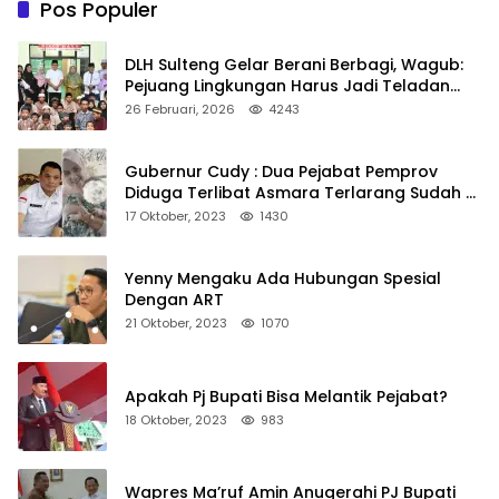
Pos Populer
DLH Sulteng Gelar Berani Berbagi, Wagub:
Pejuang Lingkungan Harus Jadi Teladan
Kepedulian
26 Februari, 2026
4243
Gubernur Cudy : Dua Pejabat Pemprov
Diduga Terlibat Asmara Terlarang Sudah di
Non Job
17 Oktober, 2023
1430
Yenny Mengaku Ada Hubungan Spesial
Dengan ART
21 Oktober, 2023
1070
Apakah Pj Bupati Bisa Melantik Pejabat?
18 Oktober, 2023
983
Wapres Ma’ruf Amin Anugerahi PJ Bupati