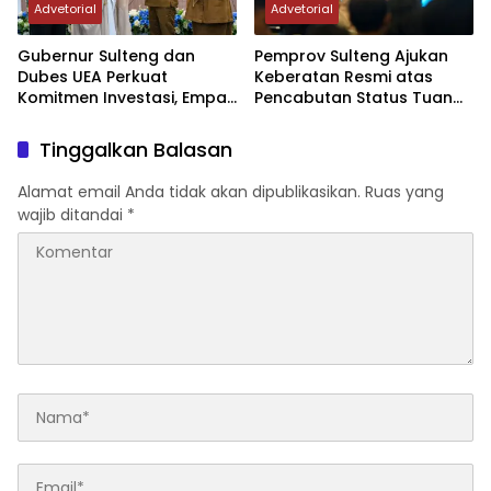
Advetorial
Advetorial
Gubernur Sulteng dan
Pemprov Sulteng Ajukan
Dubes UEA Perkuat
Keberatan Resmi atas
Komitmen Investasi, Empat
Pencabutan Status Tuan
Sektor Jadi Prioritas
Rumah FORNAS IX Tahun
2027
Tinggalkan Balasan
Alamat email Anda tidak akan dipublikasikan.
Ruas yang
wajib ditandai
*