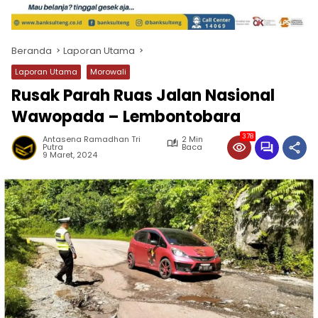
Beranda
Laporan Utama
Laporan Utama
Morowali
Rusak Parah Ruas Jalan Nasional
Wawopada – Lembontobara
378
Antasena Ramadhan Tri
2 Min
Putra
Baca
9 Maret, 2024