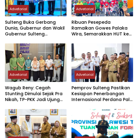
Advetorial
Advetorial
Sulteng Buka Gerbang
Ribuan Pesepeda
Dunia, Gubernur dan Wakil
Ramaikan Gowes Palaka
Gubernur Sulteng
Wira, Semarakkan HUT ke-1
Resmikan Penerbangan
Kodam XXIII/PW
Perdana Internasional
Palu-Guangzhou
Advetorial
Advetorial
Wagub Reny: Cegah
Pemprov Sulteng Pastikan
Stunting Dimulai Sejak Pra
Kesiapan Penerbangan
Nikah, TP-PKK Jadi Ujung
Internasional Perdana Palu
Tombak di Masyarakat
– Guangzhou