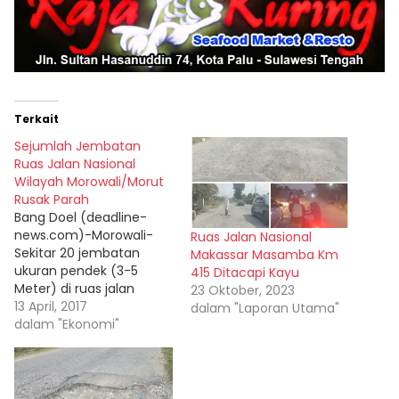
Terkait
Sejumlah Jembatan
Ruas Jalan Nasional
Wilayah Morowali/Morut
Rusak Parah
Bang Doel (deadline-
news.com)-Morowali-
Ruas Jalan Nasional
Sekitar 20 jembatan
Makassar Masamba Km
ukuran pendek (3-5
415 Ditacapi Kayu
Meter) di ruas jalan
23 Oktober, 2023
Nasional wilayah
13 April, 2017
dalam "Laporan Utama"
Morowali dan Morowali
dalam "Ekonomi"
Utara (Morut)
mengalami kerusakan
yang sangat parah. Agar
jembatan itu dapat