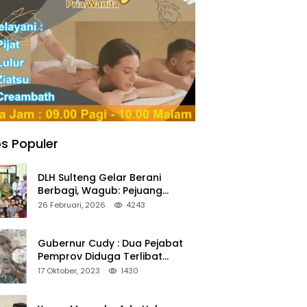
s Populer
DLH Sulteng Gelar Berani
Berbagi, Wagub: Pejuang
Lingkungan Harus Jadi Teladan
26 Februari, 2026
4243
Kepedulian
Gubernur Cudy : Dua Pejabat
Pemprov Diduga Terlibat
Asmara Terlarang Sudah di
17 Oktober, 2023
1430
Non Job