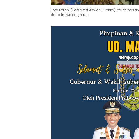
Foto Berani (Bersama Anwar - Renny) calon pasan
deadlinews.co group