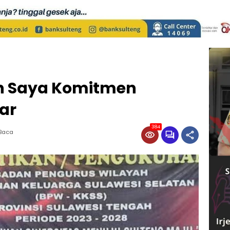
ah Saya Komitmen
ar
384
 Baca