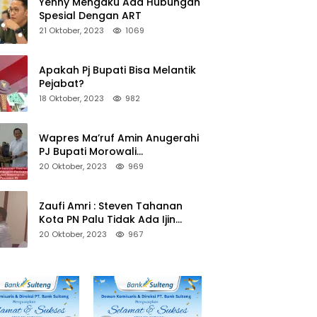
Yenny Mengaku Ada Hubungan
Spesial Dengan ART
21 Oktober, 2023
1069
Apakah Pj Bupati Bisa Melantik
Pejabat?
18 Oktober, 2023
982
Wapres Ma’ruf Amin Anugerahi
PJ Bupati Morowali
Penghargaan Paritrana Award
20 Oktober, 2023
969
Zaufi Amri : Steven Tahanan
Kota PN Palu Tidak Ada Ijin
Keluar Kota
20 Oktober, 2023
967