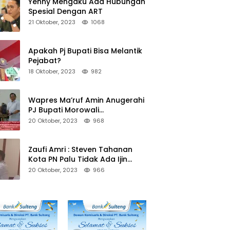
Yenny Mengaku Ada Hubungan
Spesial Dengan ART
21 Oktober, 2023
1068
Apakah Pj Bupati Bisa Melantik
Pejabat?
18 Oktober, 2023
982
Wapres Ma’ruf Amin Anugerahi
PJ Bupati Morowali
Penghargaan Paritrana Award
20 Oktober, 2023
968
Zaufi Amri : Steven Tahanan
Kota PN Palu Tidak Ada Ijin
Keluar Kota
20 Oktober, 2023
966