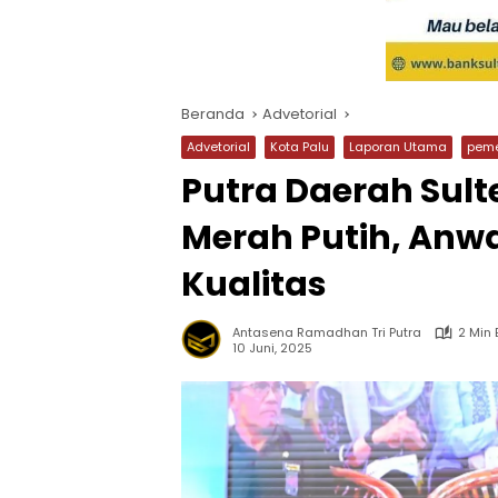
Beranda
Advetorial
Advetorial
Kota Palu
Laporan Utama
peme
Putra Daerah Sult
Merah Putih, Anwa
Kualitas
Antasena Ramadhan Tri Putra
2 Min
10 Juni, 2025