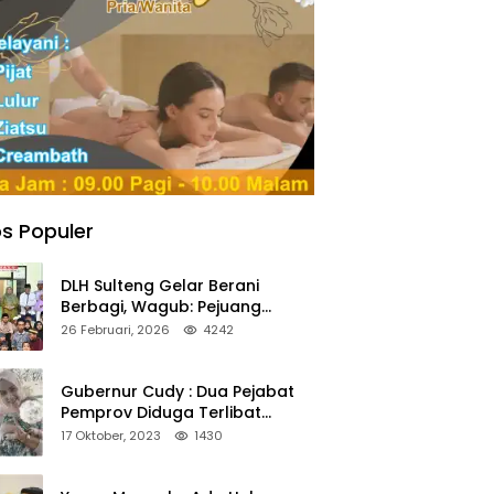
s Populer
DLH Sulteng Gelar Berani
Berbagi, Wagub: Pejuang
Lingkungan Harus Jadi Teladan
26 Februari, 2026
4242
Kepedulian
Gubernur Cudy : Dua Pejabat
Pemprov Diduga Terlibat
Asmara Terlarang Sudah di
17 Oktober, 2023
1430
Non Job