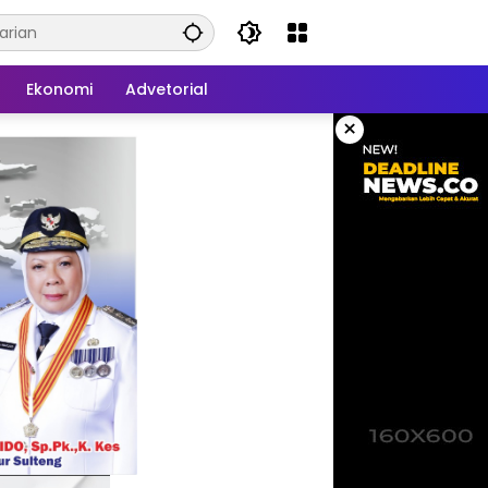
Ekonomi
Advetorial
×