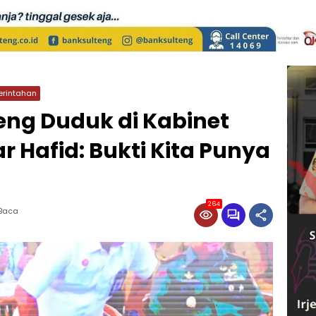
rintahan
eng Duduk di Kabinet
r Hafid: Bukti Kita Punya
264
 Baca