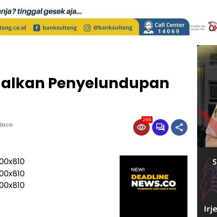
galkan Penyelundupan
266
 Baca