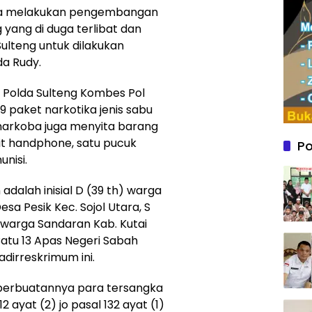
 juga melakukan pengembangan
yang di duga terlibat dan
ulteng untuk dilakukan
da Rudy.
 Polda Sulteng Kombes Pol
 paket narkotika jenis sabu
snarkoba juga menyita barang
nit handphone, satu pucuk
Po
unisi.
dalah inisial D (39 th) warga
esa Pesik Kec. Sojol Utara, S
h) warga Sandaran Kab. Kutai
Batu 13 Apas Negeri Sabah
dirreskrimum ini.
erbuatannya para tersangka
12 ayat (2) jo pasal 132 ayat (1)