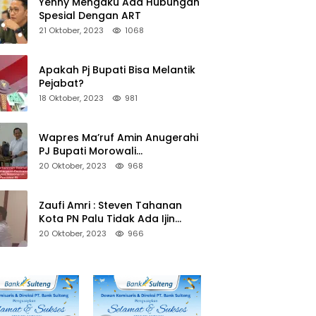
Yenny Mengaku Ada Hubungan
Spesial Dengan ART
21 Oktober, 2023
1068
Apakah Pj Bupati Bisa Melantik
Pejabat?
18 Oktober, 2023
981
Wapres Ma’ruf Amin Anugerahi
PJ Bupati Morowali
Penghargaan Paritrana Award
20 Oktober, 2023
968
Zaufi Amri : Steven Tahanan
Kota PN Palu Tidak Ada Ijin
Keluar Kota
20 Oktober, 2023
966