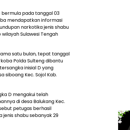
 bermula pada tanggal 03
oba mendapatkan informasi
lundupan narkotika jenis shabu
e wilayah Sulawesi Tengah
lama satu bulan, tepat tanggal
rkoba Polda Sulteng dibantu
ersangka inisial D yang
a siboang Kec. Sojol Kab.
ngka D mengakui telah
nnya di desa Balukang Kec.
sebut petugas berhasil
 jenis shabu sebanyak 29