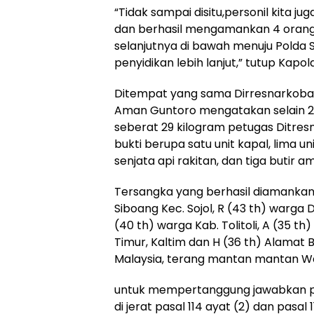
“Tidak sampai disitu,personil kita
dan berhasil mengamankan 4 orang 
selanjutnya di bawah menuju Polda S
penyidikan lebih lanjut,” tutup Kapol
Ditempat yang sama Dirresnarkoba
Aman Guntoro mengatakan selain 29
seberat 29 kilogram petugas Ditre
bukti berupa satu unit kapal, lima u
senjata api rakitan, dan tiga butir am
Tersangka yang berhasil diamankan a
Siboang Kec. Sojol, R (43 th) warga D
(40 th) warga Kab. Tolitoli, A (35 t
Timur, Kaltim dan H (36 th) Alamat 
Malaysia, terang mantan mantan Wa
untuk mempertanggung jawabkan p
di jerat pasal 114 ayat (2) dan pasal 1