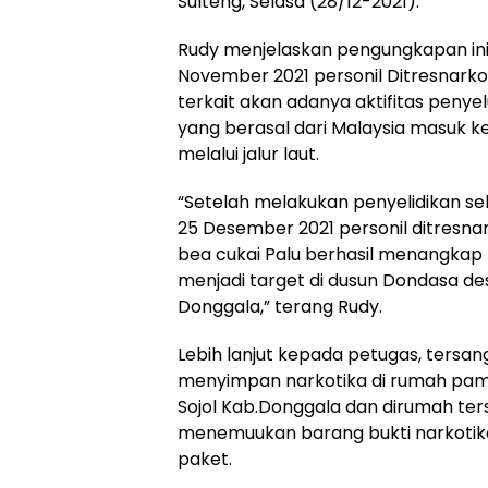
Sulteng, Selasa (28/12-2021).
Rudy menjelaskan pengungkapan ini
November 2021 personil Ditresnark
terkait akan adanya aktifitas penye
yang berasal dari Malaysia masuk k
melalui jalur laut.
“Setelah melakukan penyelidikan se
25 Desember 2021 personil ditresna
bea cukai Palu berhasil menangkap t
menjadi target di dusun Dondasa des
Donggala,” terang Rudy.
Lebih lanjut kepada petugas, tersa
menyimpan narkotika di rumah pama
Sojol Kab.Donggala dan dirumah ter
menemuukan barang bukti narkotika
paket.