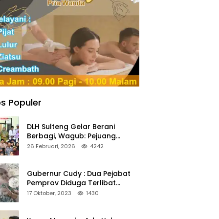
s Populer
DLH Sulteng Gelar Berani
Berbagi, Wagub: Pejuang
Lingkungan Harus Jadi Teladan
26 Februari, 2026
4242
Kepedulian
Gubernur Cudy : Dua Pejabat
Pemprov Diduga Terlibat
Asmara Terlarang Sudah di
17 Oktober, 2023
1430
Non Job