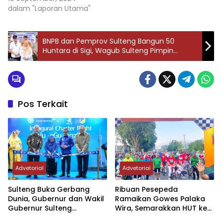
dalam "Laporan Utama"
BNPB dan Pemprov Sulteng Bangun 50
Huntara di Sigi, Wagub Sulteng Pimpin
Peletakan Batu Pertama
Pos Terkait
Advetorial
Advetorial
Sulteng Buka Gerbang
Ribuan Pesepeda
Dunia, Gubernur dan Wakil
Ramaikan Gowes Palaka
Gubernur Sulteng
Wira, Semarakkan HUT ke-1
Resmikan Penerbangan
Kodam XXIII/PW