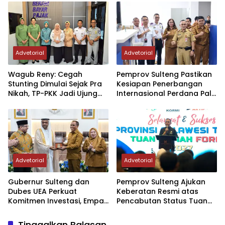
Perdana Internasional
Palu-Guangzhou
Advetorial
Advetorial
Wagub Reny: Cegah
Pemprov Sulteng Pastikan
Stunting Dimulai Sejak Pra
Kesiapan Penerbangan
Nikah, TP-PKK Jadi Ujung
Internasional Perdana Palu
Tombak di Masyarakat
– Guangzhou
Advetorial
Advetorial
Gubernur Sulteng dan
Pemprov Sulteng Ajukan
Dubes UEA Perkuat
Keberatan Resmi atas
Komitmen Investasi, Empat
Pencabutan Status Tuan
Sektor Jadi Prioritas
Rumah FORNAS IX Tahun
2027
Tinggalkan Balasan