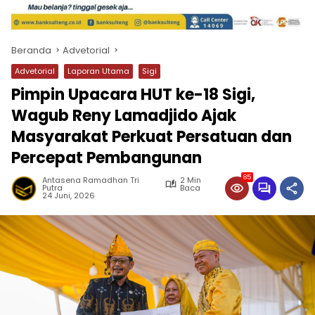
Beranda
Advetorial
Advetorial
Laporan Utama
Sigi
Pimpin Upacara HUT ke-18 Sigi,
Wagub Reny Lamadjido Ajak
Masyarakat Perkuat Persatuan dan
Percepat Pembangunan
85
Antasena Ramadhan Tri
2 Min
Putra
Baca
24 Juni, 2026