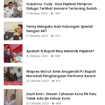
Gubernur Cudy : Dua Pejabat Pemprov
Diduga Terlibat Asmara Terlarang Sudah di
Non Job
17 Oktober, 2023
1433
Yenny Mengaku Ada Hubungan Spesial
Dengan ART
21 Oktober, 2023
1071
Apakah Pj Bupati Bisa Melantik Pejabat?
18 Oktober, 2023
986
Wapres Ma’ruf Amin Anugerahi PJ Bupati
Morowali Penghargaan Paritrana Award
20 Oktober, 2023
972
Zaufi Amri : Steven Tahanan Kota PN Palu
Tidak Ada Ijin Keluar Kota
20 Oktober, 2023
969