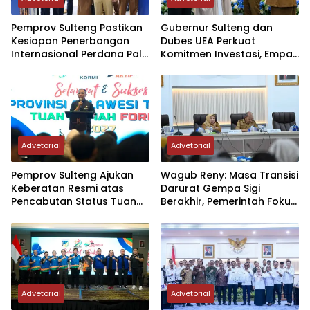
Pemprov Sulteng Pastikan
Gubernur Sulteng dan
Kesiapan Penerbangan
Dubes UEA Perkuat
Internasional Perdana Palu
Komitmen Investasi, Empat
– Guangzhou
Sektor Jadi Prioritas
Advetorial
Advetorial
Pemprov Sulteng Ajukan
Wagub Reny: Masa Transisi
Keberatan Resmi atas
Darurat Gempa Sigi
Pencabutan Status Tuan
Berakhir, Pemerintah Fokus
Rumah FORNAS IX Tahun
Percepatan Pemulihan
2027
Advetorial
Advetorial