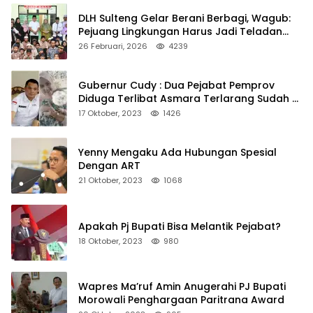
DLH Sulteng Gelar Berani Berbagi, Wagub:
Pejuang Lingkungan Harus Jadi Teladan
Kepedulian
26 Februari, 2026
4239
Gubernur Cudy : Dua Pejabat Pemprov
Diduga Terlibat Asmara Terlarang Sudah di
Non Job
17 Oktober, 2023
1426
Yenny Mengaku Ada Hubungan Spesial
Dengan ART
21 Oktober, 2023
1068
Apakah Pj Bupati Bisa Melantik Pejabat?
18 Oktober, 2023
980
Wapres Ma’ruf Amin Anugerahi PJ Bupati
Morowali Penghargaan Paritrana Award