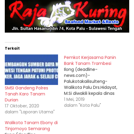
Terkait
Pemkot Kerjasama Panin
Bank Tanam Trambesi
Ilong (deadline-
news.com)-
Palukotakailisulteng-
Walikota Palu Drs.Hidayat,
SMSI Gandeng Polres
M.Si diwakili kepala dinas
Tanah Karo Tanam
lingkungan hidup Moh.
1 Mei, 2019
Durian
Ridwan Karim, S.Sos, M.Si
dalam "Kota Palu"
17 Oktober, 2020
menanam pohon
dalam "Laporan Utama"
trambesi, atas kerjasama
Walikota Tanam Ebony di
Pemerintah kota
Tinjomoyo Semarang
(pemkot) Palu dengan