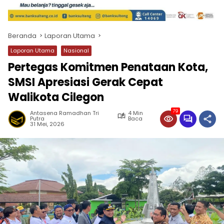
Beranda
Laporan Utama
Laporan Utama
Nasional
Pertegas Komitmen Penataan Kota,
SMSI Apresiasi Gerak Cepat
Walikota Cilegon
79
Antasena Ramadhan Tri
4 Min
Putra
Baca
31 Mei, 2026