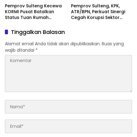
Pemprov Sulteng Kecewa
Pemprov Sulteng, KPK,
KORMI Pusat Batalkan
ATR/BPN, Perkuat Sinergi
Status Tuan Rumah
Cegah Korupsi Sektor
FORNAS 2027, Gubernur:
Pertanahan
Keputusan Sepihak dan
Tinggalkan Balasan
Tanpa Koordinasi
Alamat email Anda tidak akan dipublikasikan.
Ruas yang
wajib ditandai
*